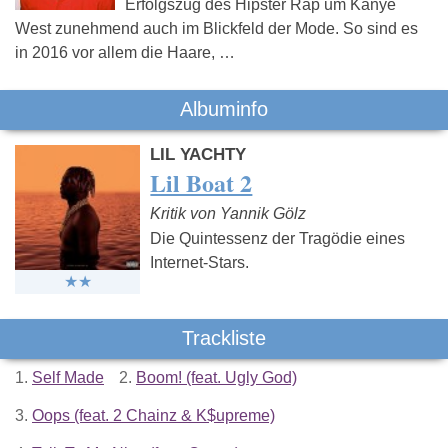
Erfolgszug des Hipster Rap um Kanye
West zunehmend auch im Blickfeld der Mode. So sind es
in 2016 vor allem die Haare, …
Albuminfo
LIL YACHTY
Lil Boat 2
Kritik von Yannik Gölz
Die Quintessenz der Tragödie eines
Internet-Stars.
Trackliste
1.
Self Made
2.
Boom! (feat. Ugly God)
3.
Oops (feat. 2 Chainz & K$upreme)