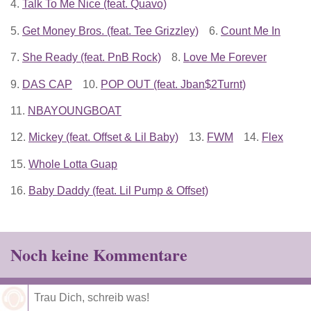
4.
Talk To Me Nice (feat. Quavo)
5.
Get Money Bros. (feat. Tee Grizzley)
6.
Count Me In
7.
She Ready (feat. PnB Rock)
8.
Love Me Forever
9.
DAS CAP
10.
POP OUT (feat. Jban$2Turnt)
11.
NBAYOUNGBOAT
12.
Mickey (feat. Offset & Lil Baby)
13.
FWM
14.
Flex
15.
Whole Lotta Guap
16.
Baby Daddy (feat. Lil Pump & Offset)
Noch keine Kommentare