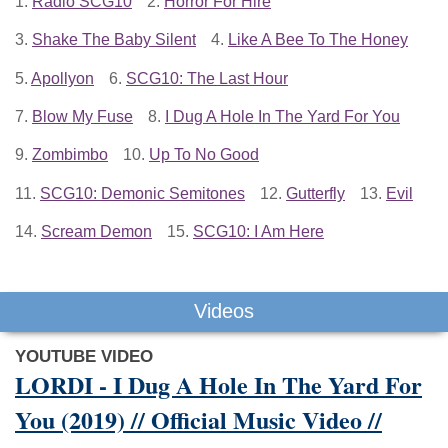
1.
Radio SCG10
2.
Horror For Hire
3.
Shake The Baby Silent
4.
Like A Bee To The Honey
5.
Apollyon
6.
SCG10: The Last Hour
7.
Blow My Fuse
8.
I Dug A Hole In The Yard For You
9.
Zombimbo
10.
Up To No Good
11.
SCG10: Demonic Semitones
12.
Gutterfly
13.
Evil
14.
Scream Demon
15.
SCG10: I Am Here
Videos
YOUTUBE VIDEO
LORDI - I Dug A Hole In The Yard For
You (2019) // Official Music Video //