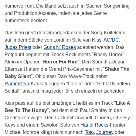
humorvoll um. Die Band setzt auch in Sachen Songwriting
und Produktion Akzente, indem sie jedes Genre
authentisch bedient.
Das Intro greift den Grundgedanken der Song-Kollektion
auf, indem Stücke von Lordi im Stile von
Kiss
,
AC/DC
,
Judas Priest
oder
Guns N' Roses
adaptiert werden. Das
Potpourri beginnt mit Shock Rock meets "Rocky Horror"-
Atmo im Opener "
Horror For Hire
". Den Soundtrack zur
Elternzeit liefern die Grand Prix-Gewinner mit "
Shake The
Baby Silent
". Ob dieser Dark Wave-Track nebst
Rammstein
-Karikatur gegen "Lalelu" oder "Schlaf Kindlein,
Schlaf!" anstinkt, mag jeder für sich einzeln entscheiden.
Kiss pass auf, du bist umzüngelt, heißt es im Track "
Like A
Bee To The Honey
", bei dem sich Paul Stanley in den
Credits verewigte. Der Track mit Cowbell, Chören, Cheesy-
Keys und einem Saxofon-Solo von
Hanoi Rocks
-Fronter
Michael Monroe klingt nicht nur nach
Toto
,
Journey
oder