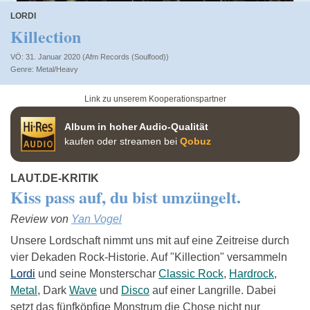
LORDI
Killection
VÖ: 31. Januar 2020 (Afm Records (Soulfood))
Metal/Heavy
Link zu unserem Kooperationspartner
Album in hoher Audio-Qualität
kaufen oder streamen bei
Qobuz
LAUT.DE-KRITIK
Kiss pass auf, du bist umzüngelt.
Review von
Yan Vogel
Unsere Lordschaft nimmt uns mit auf eine Zeitreise durch
vier Dekaden Rock-Historie. Auf "Killection" versammeln
Lordi
und seine Monsterschar
Classic Rock
,
Hardrock
,
Metal
, Dark
Wave
und
Disco
auf einer Langrille. Dabei
setzt das fünfköpfige Monstrum die Chose nicht nur