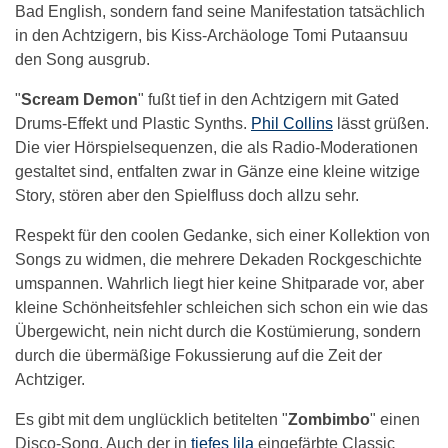
Bad English, sondern fand seine Manifestation tatsächlich
in den Achtzigern, bis Kiss-Archäologe Tomi Putaansuu
den Song ausgrub.
"
Scream Demon
" fußt tief in den Achtzigern mit Gated
Drums-Effekt und Plastic Synths.
Phil Collins
lässt grüßen.
Die vier Hörspielsequenzen, die als Radio-Moderationen
gestaltet sind, entfalten zwar in Gänze eine kleine witzige
Story, stören aber den Spielfluss doch allzu sehr.
Respekt für den coolen Gedanke, sich einer Kollektion von
Songs zu widmen, die mehrere Dekaden Rockgeschichte
umspannen. Wahrlich liegt hier keine Shitparade vor, aber
kleine Schönheitsfehler schleichen sich schon ein wie das
Übergewicht, nein nicht durch die Kostümierung, sondern
durch die übermäßige Fokussierung auf die Zeit der
Achtziger.
Es gibt mit dem unglücklich betitelten "
Zombimbo
" einen
Disco-Song. Auch der in
tiefes lila
eingefärbte Classic