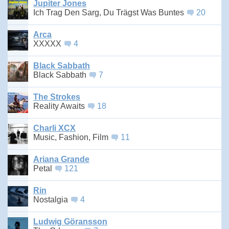
Jupiter Jones
Ich Trag Den Sarg, Du Trägst Was Buntes
20
Arca
XXXXX
4
Black Sabbath
Black Sabbath
7
The Strokes
Reality Awaits
18
Charli XCX
Music, Fashion, Film
11
Ariana Grande
Petal
121
Rin
Nostalgia
4
Ludwig Göransson