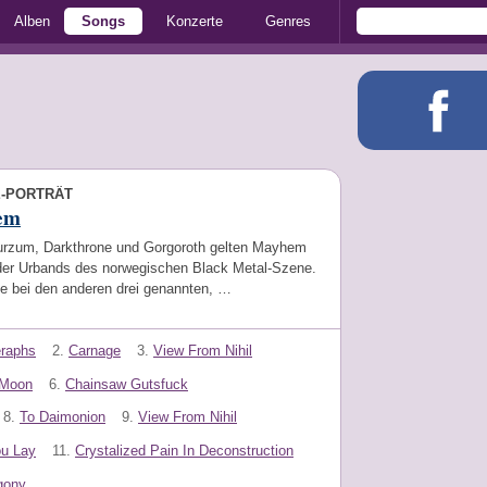
Alben
Songs
Konzerte
Genres
E-PORTRÄT
em
rzum, Darkthrone und Gorgoroth gelten Mayhem
 der Urbands des norwegischen Black Metal-Szene.
e bei den anderen drei genannten, …
eraphs
2.
Carnage
3.
View From Nihil
 Moon
6.
Chainsaw Gutsfuck
8.
To Daimonion
9.
View From Nihil
ou Lay
11.
Crystalized Pain In Deconstruction
gony