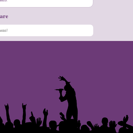
are
Speichern