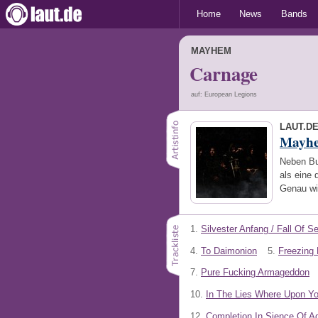
Home
News
Bands
MAYHEM
Carnage
auf: European Legions
LAUT.D
Mayh
Neben Bu
als eine
Genau wi
1.
Silvester Anfang / Fall Of S
4.
To Daimonion
5.
Freezing
7.
Pure Fucking Armageddon
10.
In The Lies Where Upon Y
12.
Completion In Sience Of A