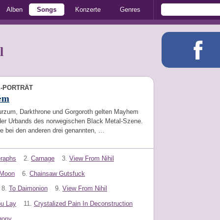
Alben
Songs
Konzerte
Genres
l
E-PORTRÄT
em
rzum, Darkthrone und Gorgoroth gelten Mayhem
 der Urbands des norwegischen Black Metal-Szene.
e bei den anderen drei genannten, …
eraphs
2.
Carnage
3.
View From Nihil
 Moon
6.
Chainsaw Gutsfuck
8.
To Daimonion
9.
View From Nihil
ou Lay
11.
Crystalized Pain In Deconstruction
gony