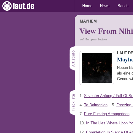
Home
News
Bands
MAYHEM
View From Nihi
auf: European Legions
LAUT.D
Mayh
Neben Bu
als eine
Genau wi
1.
Silvester Anfang / Fall Of S
4.
To Daimonion
5.
Freezing
7.
Pure Fucking Armageddon
10.
In The Lies Where Upon Y
12.
Completion In Sience Of A