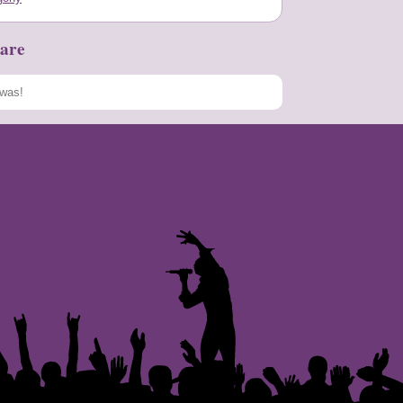
are
Speichern