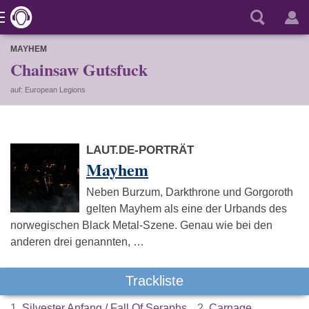
MAYHEM
Chainsaw Gutsfuck
auf: European Legions
LAUT.DE-PORTRÄT
Mayhem
Neben Burzum, Darkthrone und Gorgoroth
gelten Mayhem als eine der Urbands des
norwegischen Black Metal-Szene. Genau wie bei den
anderen drei genannten, …
Trackliste
1.
Silvester Anfang / Fall Of Seraphs
2.
Carnage