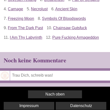
4.
Carnage
5.
Necrolust
6.
Ancient Skin
7.
Freezing Moon
8.
Symbols Of Bloodswords
9.
From The Dark Past
10.
Chainsaw Gutsfuck
11.
I Am Thy Labyrinth
12.
Pure Fucking Armageddon
Noch keine Kommentare
Speichern
Nach oben
Impressum
Datenschutz