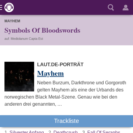
MAYHEM
Symbols Of Bloodswords
auf: Mediolanum Capta Est
LAUT.DE-PORTRÄT
Mayhem
Neben Burzum, Darkthrone und Gorgoroth
gelten Mayhem als eine der Urbands des
norwegischen Black Metal-Szene. Genau wie bei den
anderen drei genannten, …
Trackliste
1.
Silvester Anfang
2.
Deathcrush
3.
Fall Of Seraphs