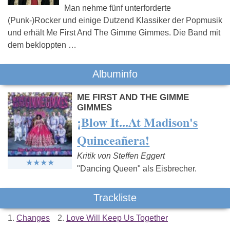
Man nehme fünf unterforderte
(Punk-)Rocker und einige Dutzend Klassiker der Popmusik
und erhält Me First And The Gimme Gimmes. Die Band mit
dem bekloppten …
Albuminfo
ME FIRST AND THE GIMME
GIMMES
¡Blow It...At Madison's
Quinceañera!
Kritik von Steffen Eggert
"Dancing Queen" als Eisbrecher.
Trackliste
1.
Changes
2.
Love Will Keep Us Together