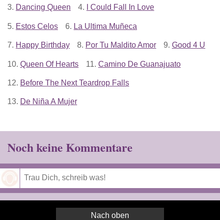
3.
Dancing Queen
4.
I Could Fall In Love
5.
Estos Celos
6.
La Ultima Muñeca
7.
Happy Birthday
8.
Por Tu Maldito Amor
9.
Good 4 U
10.
Queen Of Hearts
11.
Camino De Guanajuato
12.
Before The Next Teardrop Falls
13.
De Niña A Mujer
Noch keine Kommentare
Speichern
Nach oben