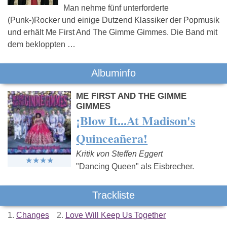
Man nehme fünf unterforderte
(Punk-)Rocker und einige Dutzend Klassiker der Popmusik
und erhält Me First And The Gimme Gimmes. Die Band mit
dem bekloppten …
Albuminfo
ME FIRST AND THE GIMME
GIMMES
¡Blow It...At Madison's
Quinceañera!
Kritik von Steffen Eggert
"Dancing Queen" als Eisbrecher.
Trackliste
1.
Changes
2.
Love Will Keep Us Together