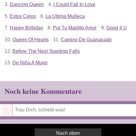
3.
Dancing Queen
4.
I Could Fall In Love
5.
Estos Celos
6.
La Ultima Muñeca
7.
Happy Birthday
8.
Por Tu Maldito Amor
9.
Good 4 U
10.
Queen Of Hearts
11.
Camino De Guanajuato
12.
Before The Next Teardrop Falls
13.
De Niña A Mujer
Noch keine Kommentare
Speichern
Nach oben