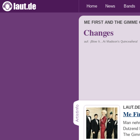
Home
News
Bands
ME FIRST AND THE GIMME
Changes
auf: ¡Blow It...At Madison's Quinceañera!
LAUT.D
Me Fi
Man nehm
Dutzend 
The Gimm