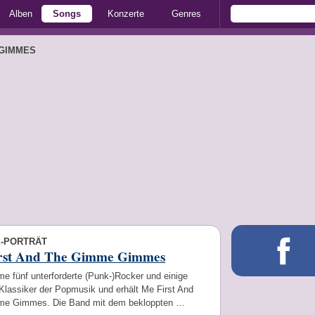
Alben
Songs
Konzerte
Genres
 GIMMES
E-PORTRÄT
rst And The Gimme Gimmes
e fünf unterforderte (Punk-)Rocker und einige
Klassiker der Popmusik und erhält Me First And
e Gimmes. Die Band mit dem bekloppten …