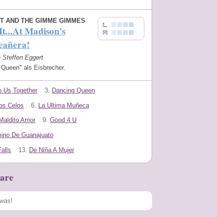
ST AND THE GIMME GIMMES
It...At Madison's
eañera!
n Steffen Eggert
 Queen" als Eisbrecher.
p Us Together
3.
Dancing Queen
os Celos
6.
La Ultima Muñeca
Maldito Amor
9.
Good 4 U
ino De Guanajuato
alls
13.
De Niña A Mujer
are
Speichern