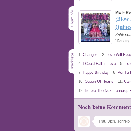
ME FIR
¡Blow 
Quinc
Kritik vo
"Dancing
1.
Changes
2.
Love Will Kee
4.
I Could Fall In Love
5.
Est
7.
Happy Birthday
8.
Por Tu 
10.
Queen Of Hearts
11.
Cam
12.
Before The Next Teardrop F
Noch keine Komment