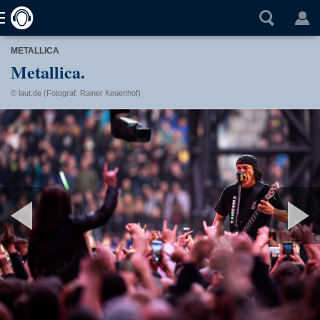
METALLICA
Metallica.
© laut.de (Fotograf: Rainer Keuenhof)