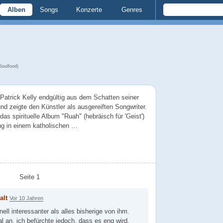
Alben
Songs
Konzerte
Genres
Soulfood)
Patrick Kelly endgültig aus dem Schatten seiner
d zeigte den Künstler als ausgereiften Songwriter.
 das spirituelle Album "Ruah" (hebräisch für 'Geist')
ang in einem katholischen …
Seite 1
alt
Vor 10 Jahren
nell interessanter als alles bisherige von ihm.
l an. ich befürchte jedoch, dass es eng wird,