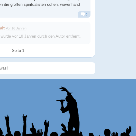
n die großen spiritualisten cohen, wovenhand
0
Alarm
Antworten
alt
Vor 10 Jahren
 wurde
vor 10 Jahren
durch den Autor entfernt.
Seite 1
Speichern