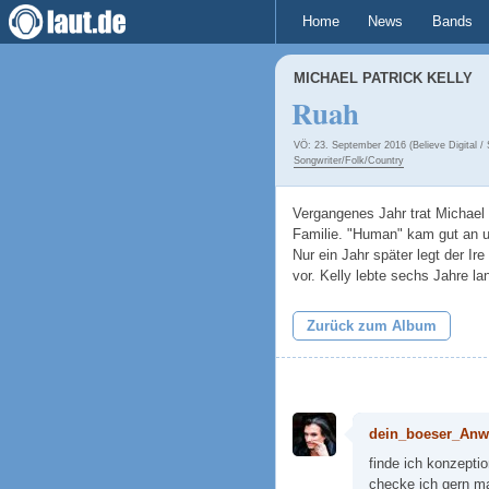
Home
News
Bands
MICHAEL PATRICK KELLY
Ruah
VÖ: 23. September 2016 (Believe Digital / 
Songwriter/Folk/Country
Vergangenes Jahr trat Michael 
Familie. "Human" kam gut an un
Nur ein Jahr später legt der Ire
vor. Kelly lebte sechs Jahre l
Zurück zum Album
dein_boeser_Anw
finde ich konzeptio
checke ich gern ma