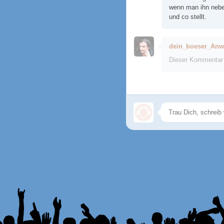
wenn man ihn nebe
und co stellt.
dein_boeser_Anw
Dieser Kommentar