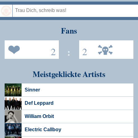
Speichern
Fans
2
:
2
Meistgeklickte Artists
Sinner
Def Leppard
William Orbit
Electric Callboy