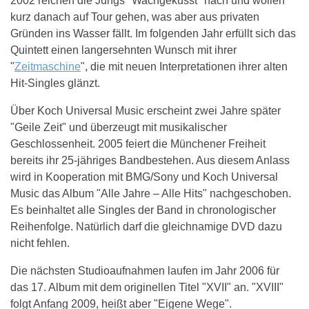
2002 reichen die Jungs "Wachgeküsst" nach und wollen
kurz danach auf Tour gehen, was aber aus privaten
Gründen ins Wasser fällt. Im folgenden Jahr erfüllt sich das
Quintett einen langersehnten Wunsch mit ihrer
"
Zeitmaschine
", die mit neuen Interpretationen ihrer alten
Hit-Singles glänzt.
Über Koch Universal Music erscheint zwei Jahre später
"Geile Zeit" und überzeugt mit musikalischer
Geschlossenheit. 2005 feiert die Münchener Freiheit
bereits ihr 25-jähriges Bandbestehen. Aus diesem Anlass
wird in Kooperation mit BMG/Sony und Koch Universal
Music das Album "Alle Jahre – Alle Hits" nachgeschoben.
Es beinhaltet alle Singles der Band in chronologischer
Reihenfolge. Natürlich darf die gleichnamige DVD dazu
nicht fehlen.
Die nächsten Studioaufnahmen laufen im Jahr 2006 für
das 17. Album mit dem originellen Titel "XVII" an. "XVIII"
folgt Anfang 2009, heißt aber "Eigene Wege".