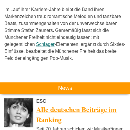
Im Lauf ihrer Karriere-Jahre bleibt die Band ihren
Markenzeichen treu: romantische Melodien und tanzbare
Beats, zusammengehalten von der unverwechselbaren
Stimme Stefan Zauners. Genremäßig lässt sich die
Münchener Freiheit nicht eindeutig fassen: mit
gelegentlichen
Schlager
-Elementen, ergänzt durch Sixties-
Einflüsse, bearbeitet die Münchener Freiheit das breite
Feld der eingängigen Pop-Musik.
Das könnte Dich auch interessieren:
News
ESC
Alle deutschen Beiträge im
Ranking
Seit 70 Jahren schicken wir Musiker*innen