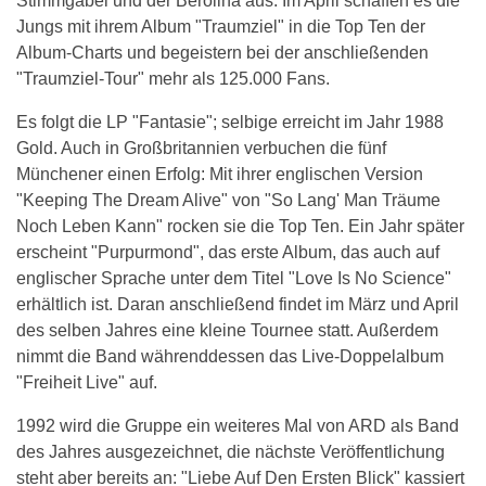
Stimmgabel und der Berolina aus. Im April schaffen es die
Jungs mit ihrem Album "Traumziel" in die Top Ten der
Album-Charts und begeistern bei der anschließenden
"Traumziel-Tour" mehr als 125.000 Fans.
Es folgt die LP "Fantasie"; selbige erreicht im Jahr 1988
Gold. Auch in Großbritannien verbuchen die fünf
Münchener einen Erfolg: Mit ihrer englischen Version
"Keeping The Dream Alive" von "So Lang' Man Träume
Noch Leben Kann" rocken sie die Top Ten. Ein Jahr später
erscheint "Purpurmond", das erste Album, das auch auf
englischer Sprache unter dem Titel "Love Is No Science"
erhältlich ist. Daran anschließend findet im März und April
des selben Jahres eine kleine Tournee statt. Außerdem
nimmt die Band währenddessen das Live-Doppelalbum
"Freiheit Live" auf.
1992 wird die Gruppe ein weiteres Mal von ARD als Band
des Jahres ausgezeichnet, die nächste Veröffentlichung
steht aber bereits an: "Liebe Auf Den Ersten Blick" kassiert