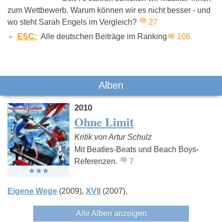
Böhse Onkelz
Die
Turntablero
zum Wettbewerb. Warum können wir es nicht besser - und
Fantastischen
wo steht Sarah Engels im Vergleich?
27
Vier
ESC:
Alle deutschen Beiträge im Ranking
106
Alben
2010
Ohne Limit
Kritik von Artur Schulz
Mit Beatles-Beats und Beach Boys-
Referenzen.
7
Eigene Wege
(2009)
XVII
(2007)
Alle Alben anzeigen