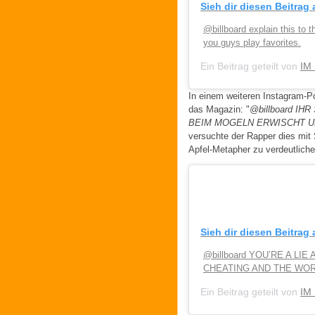
Sieh dir diesen Beitrag
@billboard explain this to t
you guys play favorites.
Ein Beitrag geteilt von
IM
In einem weiteren Instagram-Po
das Magazin: "
@billboard I
BEIM MOGELN ERWISCHT U
versuchte der Rapper dies mit
Apfel-Metapher zu verdeutliche
Sieh dir diesen Beitrag
@billboard YOU’RE A L
CHEATING AND THE WOR
Ein Beitrag geteilt von
IM