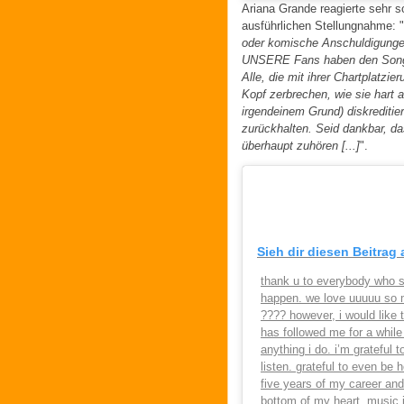
Ariana Grande reagierte sehr s
ausführlichen Stellungnahme: "
oder komische Anschuldigungen,
UNSERE Fans haben den Song g
Alle, die mit ihrer Chartplatzi
Kopf zerbrechen, wie sie hart 
irgendeinem Grund) diskreditie
zurückhalten. Seid dankbar, da
überhaupt zuhören [...]
".
Sieh dir diesen Beitrag
thank u to everybody who s
happen. we love uuuuu so m
???? however, i would like
has followed me for a while
anything i do. i’m grateful 
listen. grateful to even be h
five years of my career and
bottom of my heart, music i