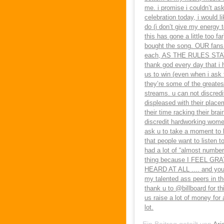
me. i promise i couldn’t ask
celebration today, i would l
do (i don’t give my energy 
this has gone a little too 
bought the song. OUR fans 
each, AS THE RULES STATE)
thank god every day that i h
us to win (even when i ask 
they’re some of the greates
streams. u can not discredit
displeased with their place
their time racking their br
discredit hardworking women
ask u to take a moment to h
that people want to listen to 
had a lot of “almost numbe
thing because I FEEL 
HEARD AT ALL .... and you s
my talented ass peers in t
thank u to @billboard for t
us raise a lot of money for 
lot.
Ein Beitrag geteilt von
Ari