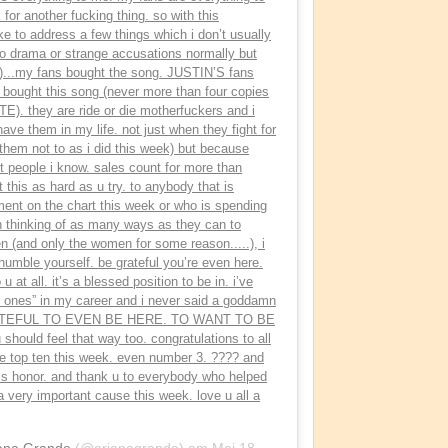
 for another fucking thing. so with this
ike to address a few things which i don’t usually
to drama or strange accusations normally but
far)...my fans bought the song. JUSTIN’S fans
bought this song (never more than four copies
. they are ride or die motherfuckers and i
ave them in my life. not just when they fight for
them not to as i did this week) but because
t people i know. sales count for more than
 this as hard as u try. to anybody that is
ment on the chart this week or who is spending
ain thinking of as many ways as they can to
 (and only the women for some reason.....), i
umble yourself. be grateful you’re even here.
u at all. it’s a blessed position to be in. i’ve
r ones” in my career and i never said a goddamn
GRATEFUL TO EVEN BE HERE. TO WANT TO BE
hould feel that way too. congratulations to all
he top ten this week. even number 3. ???? and
his honor. and thank u to everybody who helped
a very important cause this week. love u all a
ana Grande
(@arianagrande) am
Mai 18, 2020 um 12:40 PDT