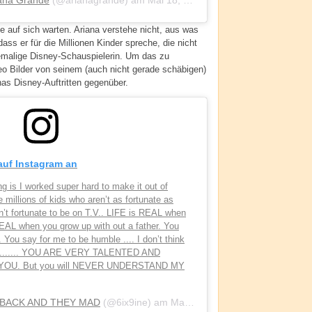
ge auf sich warten. Ariana verstehe nicht, aus was
ass er für die Millionen Kinder spreche, die nicht
ehemalige Disney-Schauspielerin. Um das zu
deo Bilder von seinem (auch nicht gerade schäbigen)
as Disney-Auftritten gegenüber.
 auf Instagram an
g is I worked super hard to make it out of
 millions of kids who aren’t as fortunate as
n’t fortunate to be on T.V.. LIFE is REAL when
REAL when you grow up with out a father. You
. You say for me to be humble .... I don’t think
......... YOU ARE VERY TALENTED AND
OU. But you will NEVER UNDERSTAND MY
 BACK AND THEY MAD
(@6ix9ine) am
Mai 18, 2020 um 1:37 PDT