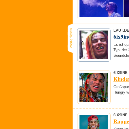
LAUT.D
6ix9in
Es ist qu
Typ, der
Soundclo
6IX9INE
Kinder
Großspur
Hungry wi
6IX9INE
Rapper