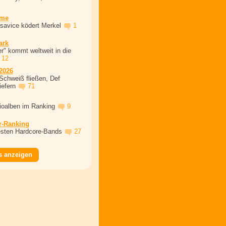
ime
asavice ködert Merkel
1
ark
r" kommt weltweit in die
12
2026
Schweiß fließen, Def
iefern
71
dioalben im Ranking
9
r-Ranking
esten Hardcore-Bands
27
s anzeigen