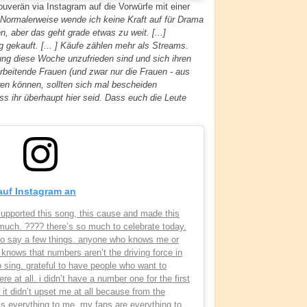
ouverän via Instagram auf die Vorwürfe mit einer
Normalerweise wende ich keine Kraft auf für Drama
 aber das geht grade etwas zu weit. [...]
ekauft. [... ] Käufe zählen mehr als Streams.
erung diese Woche unzufrieden sind und sich ihren
arbeitende Frauen (und zwar nur die Frauen - aus
ren können, sollten sich mal bescheiden
ss ihr überhaupt hier seid. Dass euch die Leute
 auf Instagram an
upported this song, this cause and made this
uch. ???? there’s so much to celebrate today.
 to say a few things. anyone who knows me or
 knows that numbers aren’t the driving force in
to sing. grateful to have people who want to
ere at all. i didn’t have a number one for the first
 it didn’t upset me at all because from the
s everything to me. my fans are everything to