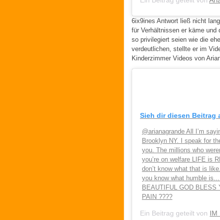
6ix9ines Antwort ließ nicht lan
für Verhältnissen er käme und d
so privilegiert seien wie die 
verdeutlichen, stellte er im Vi
Kinderzimmer Videos von Arian
Sieh dir diesen Beitrag
@arianagrande All I’m sayin
Brooklyn NY. I speak for the
you. The millions who were
you’re on welfare LIFE is 
don’t know what that is like
you know what humble is.
BEAUTIFUL GOD BLESS Y
PAIN ????
Ein Beitrag geteilt von
IM