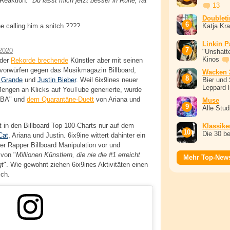
Reaktion: "
Du lässt mich jetzt besser in Ruhe, rat
13
Doublet
Katja Kr
 calling him a snitch ????
Linkin P
2020
"Unshatte
Kinos
 der
Rekorde brechende
Künstler aber mit seinen
svorwürfen gegen das Musikmagazin Billboard,
Wacken 
Bier und 
 Grande
und
Justin Bieber
. Weil 6ix9ines neuer
Leppard l
ngen an Klicks auf YouTube generierte, wurde
OBA" und
dem Quarantäne-Duett
von Ariana und
Muse
Alle Stu
in den Billboard Top 100-Charts nur auf dem
Klassike
Die 30 b
Cat
, Ariana und Justin. 6ix9ine wittert dahinter ein
der Rapper Billboard Manipulation vor und
 von "
Millionen Künstlern, die nie die #1 erreicht
Mehr Top-New
gt
". Wie gewohnt ziehen 6ix9ines Aktivitäten einen
ch.