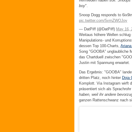
vermieden haben soll. Snoops 
boy
".
Snoop Dogg responds to 6ix9ine
pic.twitter.com/5vrnZWOJoy
— DatPiff (@DatPiff)
May 16, 
Weitaus höhere Wellen schlug
Manipulations- und Korruption
dessen Top 100-Charts,
Ariana
Song "GOOBA" unglaubliche Me
das Chartduell zwischen "GO
Justin mit Spannung erwartet.
Das Ergebnis: "GOOBA" landet 
dritten Platz, noch hinter
Doja 
Komplott. Via Instagram wirft 
präsentiert sich als Sprachrohr
haben, weil ihr andere bevorzu
ganzen Rattenschwanz nach si