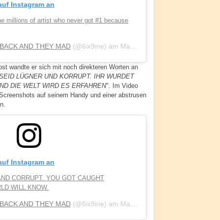
 auf Instagram an
he millions of artist who never got #1 because
 BACK AND THEY MAD
(@6ix9ine) am
Mai 15, 2020 um 11:38 PDT
st wandte er sich mit noch direkteren Worten an
HR SEID LÜGNER UND KORRUPT. IHR WURDET
ND DIE WELT WIRD ES ERFAHREN
". Im Video
 Screenshots auf seinem Handy und einer abstrusen
n.
 auf Instagram an
IE AND CORRUPT. YOU GOT CAUGHT
LD WILL KNOW.
 BACK AND THEY MAD
(@6ix9ine) am
Mai 18, 2020 um 10:46 PDT