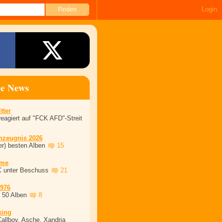
Login
ne News
tter
eagiert auf "FCK AFD"-Streit
nzeugnis 2026
er) besten Alben
15
ime
C unter Beschuss
21
1976
, 50 Alben
8
king
Callboy, Asche, Xandria