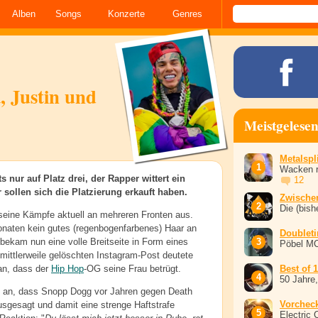
Alben
Songs
Konzerte
Genres
, Justin und
Meistgelese
Metalspli
Wacken r
 nur auf Platz drei, der Rapper wittert ein
12
sollen sich die Platzierung erkauft haben.
Zwische
Die (bish
seine Kämpfe aktuell an mehreren Fronten aus.
onaten kein gutes (regenbogenfarbenes) Haar an
Doublet
bekam nun eine volle Breitseite in Form eines
Pöbel M
mittlerweile gelöschten Instagram-Post deutete
an, dass der
Hip Hop
-OG seine Frau betrügt.
Best of 
50 Jahre
uf an, dass Snopp Dogg vor Jahren gegen Death
Vorchec
sgesagt und damit eine strenge Haftstrafe
Electric 