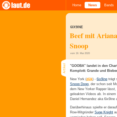
Home
News
Bands
6IX9INE
Beef mit Ariana
Snoop
vom 19. Mai 2020
"GOOBA" landet in den Charts
Komplott: Grande und Bieber 
New York (
dük
) -
6ix9ine
trägt 
Snoop Dogg
, der schon seit M
dem New Yorker Rapper lässt, 
geleakten Videos ab. In einem 
Daniel Hernandez aka 6ix9ine 
Darüberhinaus spielte er dara
Row-Mitgründer
Suge Knight
au