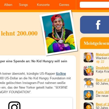
Alben
Songs
Konzerte
Genres
lehnt 200.000
Meistgelese
Metalspli
Wacken r
per eine Spende an: No Kid Hungry will sein
22
Doublet
Katja Kr
h keiner übersieht, kündigte US-Rapper
6ix9ine
00 US-Dollar an die No Kid Hungry Foundation mit
Best of 
rweile gelöschten Instagram-Post nahmen weiße
60 Jahre
e ein, das der New Yorker geteilt hatte: "
6IX9INE
UNGRY FOUNDATION
".
Farin Ur
Die neue
Best of 
50 Jahre