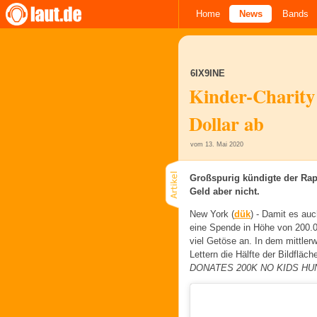
Home
News
Bands
6IX9INE
Kinder-Charity 
Dollar ab
vom 13. Mai 2020
Großspurig kündigte der Rap
Geld aber nicht.
New York (
dük
) -
Damit es auc
eine Spende in Höhe von 200.0
viel Getöse an. In dem mittle
Lettern die Hälfte der Bildfläch
DONATES 200K NO KIDS H