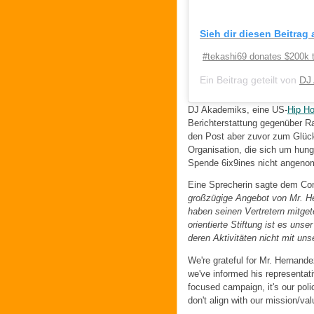
Sieh dir diesen Beitrag
#tekashi69 donates $200k t
Ein Beitrag geteilt von
DJ
DJ Akademiks, eine US-
Hip H
Berichterstattung gegenüber R
den Post aber zuvor zum Glück
Organisation, die sich um hung
Spende 6ix9ines nicht angen
Eine Sprecherin sagte dem Co
großzügige Angebot von Mr. H
haben seinen Vertretern mitget
orientierte Stiftung ist es un
deren Aktivitäten nicht mit u
We're grateful for Mr. Hernand
we've informed his representati
focused campaign, it's our poli
don't align with our mission/val