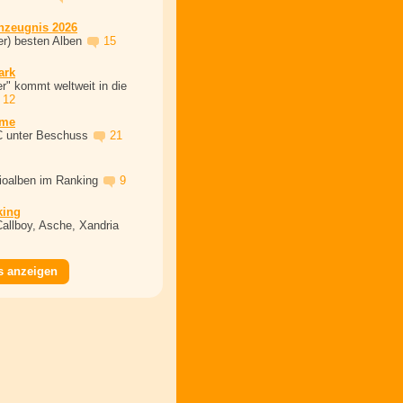
nzeugnis 2026
er) besten Alben
15
ark
r" kommt weltweit in die
12
ime
C unter Beschuss
21
dioalben im Ranking
9
king
Callboy, Asche, Xandria
s anzeigen