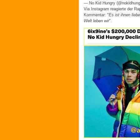
— No Kid Hungry (@nokidhung
Via Instagram reagierte der Ra
Kommentar: "
Es ist ihnen lieb
Welt leben wir
".