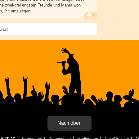
ne zwei-drei engsten Freunde und Mama wohl
n, ihn umzulegen.
0
Alarm
Antworten
Speichern
Nach oben
LAUT AG
Impressum
Datenschutz
Mediadaten
Jobs/Praktika
A