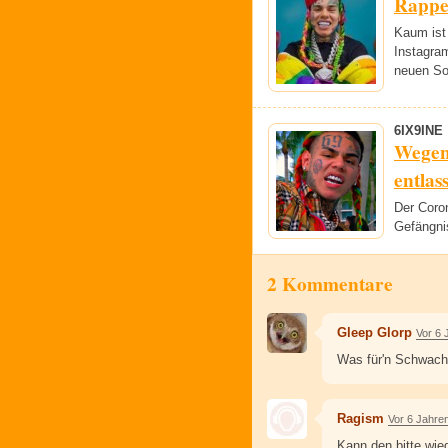
Rapper
Kaum ist 
Instagram
neuen So
6IX9INE
Wegen
entlas
Der Coro
Gefängni
2 Kommentare
Gleep Glorp
Vor 6 
Was für'n Schwach
Ragism
Vor 6 Jahre
Kann den bitte wie