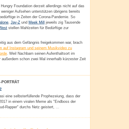
 Hungry Foundation derzeit allerdings nicht auf das
 weniger Aufsehen unterstützen übrigens bereits
bedürftige in Zeiten der Corona-Pandemie. So
alone
,
Jay-Z
und
Meek Mill
jeweils zig Tausende
West
stellen Mahlzeiten für Bedürftige zur
eitig aus dem Gefängnis freigekommen war, brach
am auf Instagram und seinem Musikvideo zu
orde
. Weil Nachbarn seinen Aufenthaltsort im
er außerdem schon zwei Mal innerhalb kürzester Zeit
E-PORTRÄT
e
asi eine selbsterfüllende Prophezeiung, dass der
 2017 in einem viralen Meme als "Endboss der
ud-Rapper" durchs Netz geistert, …