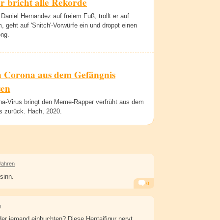
 bricht alle Rekorde
Daniel Hernandez auf freiem Fuß, trollt er auf
, geht auf 'Snitch'-Vorwürfe ein und droppt einen
ng.
 Corona aus dem Gefängnis
sen
na-Virus bringt den Meme-Rapper verfrüht aus dem
s zurück. Hach, 2020.
Jahren
sinn.
0
Alarm
Antworten
n
der jemand einbuchten? Diese Hentaifigur nervt