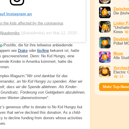
Zwische
Die (bish
 auf Instagram an
o the kids affected by the coronavirus
Linkin P
"Unshatte
Kinos
 Akademiks
(@akadmiks) am
Mai 12, 2020 um 10:10 PDT
Doublet
Pöbel M
op
-Postille, die für ihre teilweise anbiedernde
appern wie
Drake
oder
6ix9ine
bekannt ist, hatte
Muse
 gescreenshotet. Denn: No Kid Hungry, eine
Alle Stu
ernde Kinder in Amerika kümmert, hatte die
ommen.
Vorchec
Electric 
mplex-Magazin:"
Wir sind dankbar für das
14
ernandez, an No Kid Hungry zu spenden. Aber wir
eilt, dass wir die Spende ablehnen. Als Kinder-
Mehr Top-New
ser Grundsatz, Förderung von Geldgebern abzulehnen,
nseren Werten übereinstimmen
".
ez’s generous offer to donate to No Kid Hungry but
ves that we've declined this donation. As a child-
cy to decline funding from donors whose activities
ues.