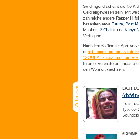
So dringend scheint die No Kid
Geld angewiesen sein. Mit weit
zahlreiche andere Rapper Hilfs
bezahlten etwa
Future
,
Post M
Masken.
2 Chainz
und
Kanye 
Verfügung.
Nachdem 6ix9ine im April vorz
er
mit seinem ersten Livestre
"GOOBA" zuletzt mehrere Rek
Internet verbreiteten, musste 
den Wohnort wechseln.
LAUT.D
6ix9in
Es ist qu
Typ, der
Soundclo
6IX9INE