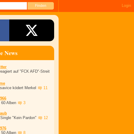
Login
ne News
tter
eagiert auf "FCK AFD"-Streit
ime
asavice ködert Merkel
11
1966
, 60 Alben
3
laub
 Single "Kein Pardon"
12
1976
, 50 Alben
8