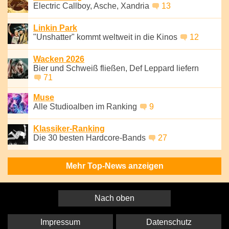
Electric Callboy, Asche, Xandria
13
Linkin Park
"Unshatter" kommt weltweit in die Kinos
12
Wacken 2026
Bier und Schweiß fließen, Def Leppard liefern
71
Muse
Alle Studioalben im Ranking
9
Klassiker-Ranking
Die 30 besten Hardcore-Bands
27
Mehr Top-News anzeigen
Nach oben
Impressum
Datenschutz