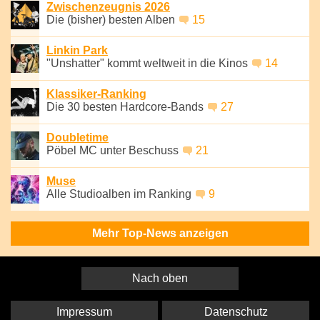
Zwischenzeugnis 2026
Die (bisher) besten Alben
15
Linkin Park
"Unshatter" kommt weltweit in die Kinos
14
Klassiker-Ranking
Die 30 besten Hardcore-Bands
27
Doubletime
Pöbel MC unter Beschuss
21
Muse
Alle Studioalben im Ranking
9
Mehr Top-News anzeigen
Nach oben
Impressum
Datenschutz