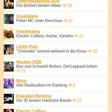
Zwischenzeugnis 2026
Die (bisher) besten Alben
15
Doubletime
Pöbel MC unter Beschuss
21
Vorchecking
Electric Callboy, Asche, Xandria
11
Linkin Park
"Unshatter" kommt weltweit in die Kinos
10
Wacken 2026
Bier und Schweiß fließen, Def Leppard liefern
71
Muse
Alle Studioalben im Ranking
9
Klassiker-Ranking
Die 30 besten Hardcore-Bands
27
Electric Callboy