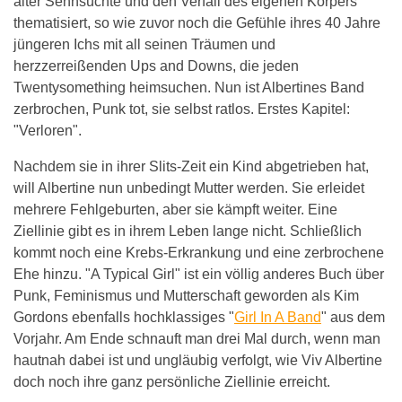
alter Sehnsüchte und den Verfall des eigenen Körpers
thematisiert, so wie zuvor noch die Gefühle ihres 40 Jahre
jüngeren Ichs mit all seinen Träumen und
herzzerreißenden Ups and Downs, die jeden
Twentysomething heimsuchen. Nun ist Albertines Band
zerbrochen, Punk tot, sie selbst ratlos. Erstes Kapitel:
"Verloren".
Nachdem sie in ihrer Slits-Zeit ein Kind abgetrieben hat,
will Albertine nun unbedingt Mutter werden. Sie erleidet
mehrere Fehlgeburten, aber sie kämpft weiter. Eine
Ziellinie gibt es in ihrem Leben lange nicht. Schließlich
kommt noch eine Krebs-Erkrankung und eine zerbrochene
Ehe hinzu. "A Typical Girl" ist ein völlig anderes Buch über
Punk, Feminismus und Mutterschaft geworden als Kim
Gordons ebenfalls hochklassiges "
Girl In A Band
" aus dem
Vorjahr. Am Ende schnauft man drei Mal durch, wenn man
hautnah dabei ist und ungläubig verfolgt, wie Viv Albertine
doch noch ihre ganz persönliche Ziellinie erreicht.