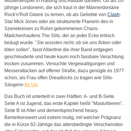
Musterbeispiel in Haltung und Attitüde darstellt. Ob als 20-
jährige Londonerin, die sich traut in der Männerdomäne
Rock'n'Roll Gitarre zu lernen, ob als Geliebte von
Clash
-
Star Mick Jones oder als strukturierte Planerin des in
Szenekreisen zu Ruhm gekommenen Chaos-
Mädchenhaufens The Slits, der an jeder Ecke kritisch
beäugt wurde. "
Sie wussten nicht, ob sie uns ficken oder
töten sollen
", fasst Albertine die ihrer Band entgegen
geschleuderte und heute kaum noch fassbare Verachtung
trocken zusammen. Versuchte Vergewaltigungen und
Messerattacken auf offener Straße, dazu genügte es 1977
schon, als Frau offen Dreadlocks zu tragen wie Slits-
Sängerin
Ari Up
.
Das Buch ist unterteilt in zwei Hälften: A- und B-Seite.
Seite A ist Jugend, das erste Kapitel heißt "Masturbieren".
Seite B ist Alter und dementsprechend heavy.
Bemerkenswert und extrem mutig, mit welcher Prägnanz
die in Kürze 62-Jährige das altersbedingte Verschwinden