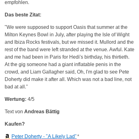
empfohlen.
Das beste Zitat:
"We were supposed to support Oasis that summer at the
Milton Keynes Bowl in July, after playing the Isle of Wight
and Ibiza Rocks festivals, but we missed it. Mullord and the
rest of the band were left stranded at the venue. Awful. Kate
and me had been in Paris for Hedi's birthday, his thirtieth.
At the gig someone had a giant inflatable penis in the
crowd, and Liam Gallagher said, Oh, I'm glad to see Pete
Doherty did make it after all. Which was not a bad line, not
bad at all."
Wertung:
4/5
Text von
Andreas Bättig
Kaufen?
Peter Doherty - "A Likely Lad"
*