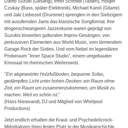
Damo Suzuki (Gesang), Irmin Schmidt (Tasten), Holger
Czukay (Bass, später Elektronik), Michael Karoli (Gitarre)
und Jaki Liebezeit (Drummer) sprengten in den Siebzigern
mit ausufernden Jams das klassische Songformat. Ihre
drogenschwangeren Jazzexkurse waren geprägt von
Suzukis bisweilen gutturalen Improv-Gesängen, von
perkussiven Elementen aus World Music, vom lärmendem
Garage Rock der Sixties. Und vom Nebel im legendären
Proberaum "Inner Space Studio", einem umgebauten
Kinosaal im rheinischen Weilerswist.
"
Ein abgewetzter Holzfußboden, bequeme Sofas,
gedämpftes Licht unter hohen Decken: ein Raum ohne
Zeit, ein Raum um zusammenzukommen, um Musik zu
machen. Weil es schön ist.
"
(Hans Nieswandt, DJ und Mitglied von Whirlpool
Productions)
Jetzt endlich erhalten die Kraut- und Psychedelicrock-
Mitinitiatoren ihren festen Platz in der Musikgeschichte.