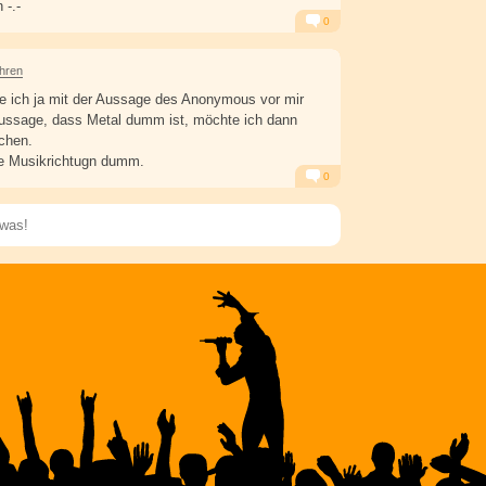
 -.-
0
Alarm
Antworten
ahren
e ich ja mit der Aussage des Anonymous vor mir
Aussage, dass Metal dumm ist, möchte ich dann
echen.
de Musikrichtugn dumm.
0
Alarm
Antworten
Speichern