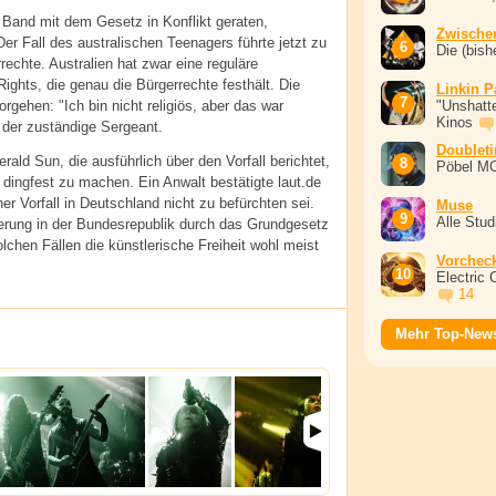
Band mit dem Gesetz in Konflikt geraten,
Zwische
er Fall des australischen Teenagers führte jetzt zu
Die (bish
rechte. Australien hat zwar eine reguläre
Rights, die genau die Bürgerrechte festhält. Die
Linkin P
orgehen: "Ich bin nicht religiös, aber das war
"Unshatte
Kinos
t der zuständige Sergeant.
Doublet
rald Sun, die ausführlich über den Vorfall berichtet,
Pöbel M
 dingfest zu machen. Ein Anwalt bestätigte
laut.de
her Vorfall in Deutschland nicht zu befürchten sei.
Muse
Alle Stu
ierung in der Bundesrepublik durch das Grundgesetz
solchen Fällen die künstlerische Freiheit wohl meist
Vorchec
Electric 
14
Mehr Top-New