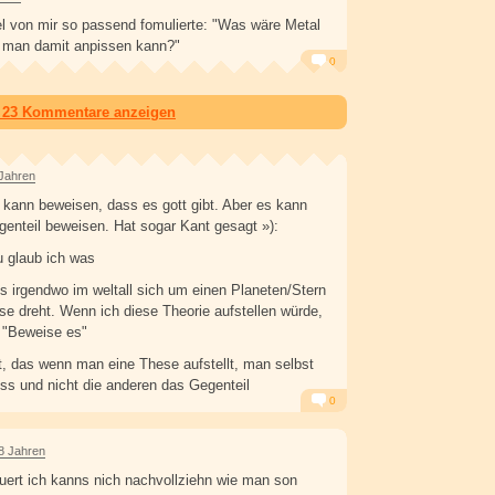
l von mir so passend fomulierte: "Was wäre Metal
e man damit anpissen kann?"
0
Alarm
Antworten
e 23 Kommentare anzeigen
 Jahren
 kann beweisen, dass es gott gibt. Aber es kann
genteil beweisen. Hat sogar Kant gesagt »):
 glaub ich was
s irgendwo im weltall sich um einen Planeten/Stern
se dreht. Wenn ich diese Theorie aufstellen würde,
 "Beweise es"
, das wenn man eine These aufstellt, man selbst
s und nicht die anderen das Gegenteil
0
Alarm
Antworten
8 Jahren
uert ich kanns nich nachvollziehn wie man son