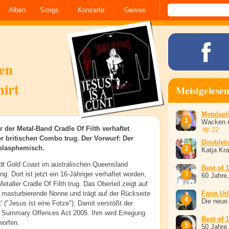
Alben
Songs
Konzerte
Genres
en
hirt
Meistgelese
Metalspli
Wacken r
r der Metal-Band Cradle Of Filth verhaftet
22
der britischen Combo trug. Der Vorwurf: Der
Doublet
 blasphemisch.
Katja Kr
adt Gold Coast im australischen Queensland
Best of 
. Dort ist jetzt ein 16-Jähriger verhaftet worden,
60 Jahre
Metaller Cradle Of Filth trug. Das Oberteil zeigt auf
, masturbierende Nonne und trägt auf der Rückseite
Farin Ur
Die neue
' ("Jesus ist eine Fotze"). Damit verstößt der
 Summary Offences Act 2005. Ihm wird Erregung
Best of 
worfen.
50 Jahre