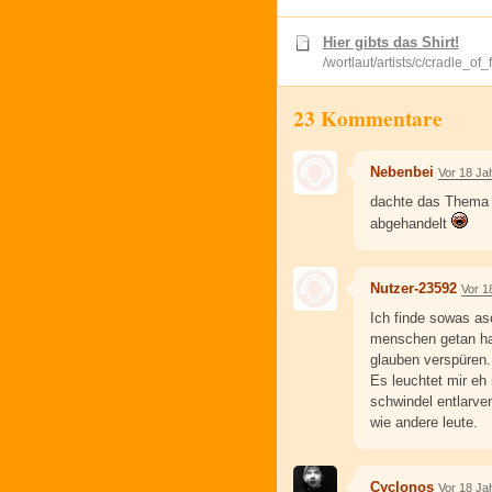
Hier gibts das Shirt!
/wortlaut/artists/c/cradle_of
23 Kommentare
Nebenbei
Vor 18 Ja
dachte das Thema p
abgehandelt
Nutzer-23592
Vor 1
Ich finde sowas as
menschen getan hab
glauben verspüren.
Es leuchtet mir eh 
schwindel entlarve
wie andere leute.
Cyclonos
Vor 18 Ja