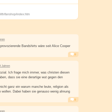
_filth/fanshop/index.htm
hren
rovozierende Bandshirts wäre seit Alice Cooper
0
Alarm
Antworten
8 Jahren
ozial. Ich frage mich immer, was christen diesen
en, dass sie eine derartige wut gegen den
nicht ganz ein warum manche leute, religion als
n wollen. Dabei haben sie genauso wenig ahnung
0
Alarm
Antworten
hren