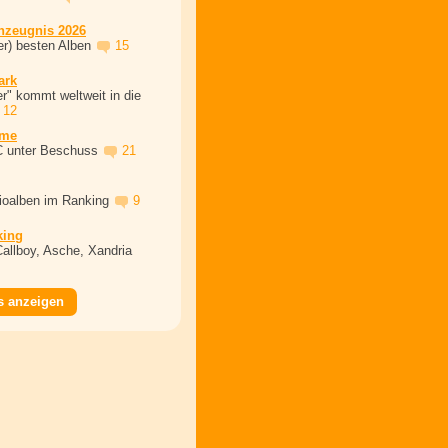
nzeugnis 2026
er) besten Alben
15
ark
r" kommt weltweit in die
12
ime
C unter Beschuss
21
dioalben im Ranking
9
king
Callboy, Asche, Xandria
s anzeigen