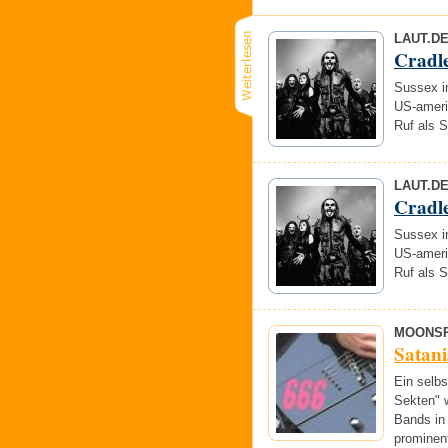
LAUT.D
Cradle
Sussex in
US-ameri
Ruf als 
LAUT.D
Cradle
Sussex in
US-ameri
Ruf als 
MOONS
Satan
Ein selb
Sekten" w
Bands in 
prominen