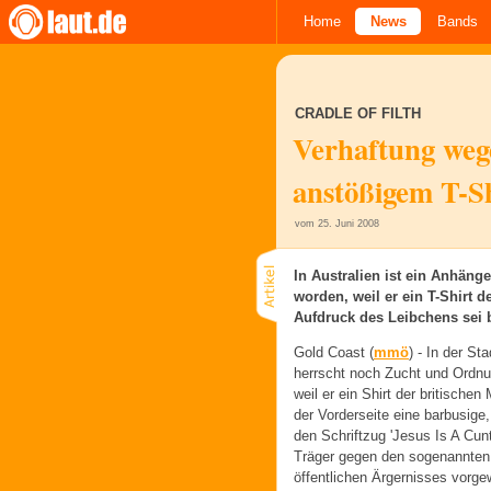
Home
News
Bands
CRADLE OF FILTH
Verhaftung weg
anstößigem T-S
vom 25. Juni 2008
In Australien ist ein Anhänge
worden, weil er ein T-Shirt 
Aufdruck des Leibchens sei
Gold Coast (
mmö
) -
In der St
herrscht noch Zucht und Ordnung
weil er ein Shirt der britischen 
der Vorderseite eine barbusige
den Schriftzug 'Jesus Is A Cunt
Träger gegen den sogenannten
öffentlichen Ärgernisses vorge