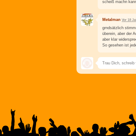
scheiß machn kann
Metalman
Vor 18 J
grndsätzlich stimm
überein, aber der 
aber klar widerspr
So gesehen ist je