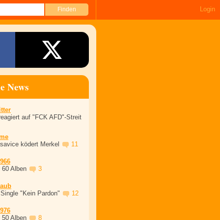
Login
ne News
tter
eagiert auf "FCK AFD"-Streit
ime
asavice ködert Merkel
11
1966
, 60 Alben
3
laub
 Single "Kein Pardon"
12
1976
, 50 Alben
8