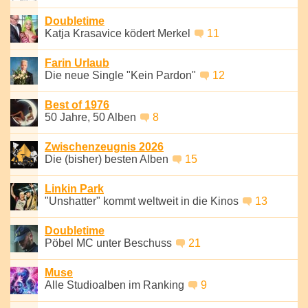
Doubletime
Katja Krasavice ködert Merkel
11
Farin Urlaub
Die neue Single "Kein Pardon"
12
Best of 1976
50 Jahre, 50 Alben
8
Zwischenzeugnis 2026
Die (bisher) besten Alben
15
Linkin Park
"Unshatter" kommt weltweit in die Kinos
13
Doubletime
Pöbel MC unter Beschuss
21
Muse
Alle Studioalben im Ranking
9