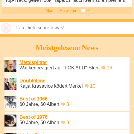
Top-Track, geile Hook, Tape/EP auch sehr zu empfehlen!
Alarm
Antworten
0
Speichern
Meistgelesene News
Metalsplitter
Wacken reagiert auf "FCK AFD"-Streit
16
Doubletime
Katja Krasavice ködert Merkel
10
Best of 1966
60 Jahre, 60 Alben
3
Best of 1976
50 Jahre, 50 Alben
8