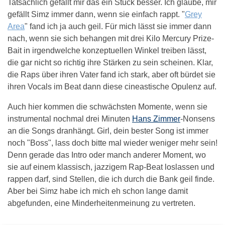
Tatsächlich gefällt mir das ein Stück besser. Ich glaube, mir
gefällt Simz immer dann, wenn sie einfach rappt. "
Grey
Area
" fand ich ja auch geil. Für mich lässt sie immer dann
nach, wenn sie sich behangen mit drei Kilo Mercury Prize-
Bait in irgendwelche konzeptuellen Winkel treiben lässt,
die gar nicht so richtig ihre Stärken zu sein scheinen. Klar,
die Raps über ihren Vater fand ich stark, aber oft bürdet sie
ihren Vocals im Beat dann diese cineastische Opulenz auf.
Auch hier kommen die schwächsten Momente, wenn sie
instrumental nochmal drei Minuten
Hans Zimmer
-Nonsens
an die Songs dranhängt. Girl, dein bester Song ist immer
noch "Boss", lass doch bitte mal wieder weniger mehr sein!
Denn gerade das Intro oder manch anderer Moment, wo
sie auf einem klassisch, jazzigem Rap-Beat loslassen und
rappen darf, sind Stellen, die ich durch die Bank geil finde.
Aber bei Simz habe ich mich eh schon lange damit
abgefunden, eine Minderheitenmeinung zu vertreten.