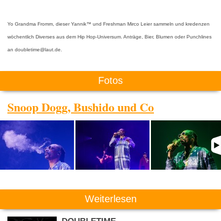
Yo Grandma Fromm, dieser Yannik™ und Freshman Mirco Leier sammeln und kredenzen
wöchentlich Diverses aus dem Hip Hop-Universum. Anträge, Bier, Blumen oder Punchlines
an doubletime@laut.de.
Fotos
Snoop Dogg, Bushido und Co
Weiterlesen