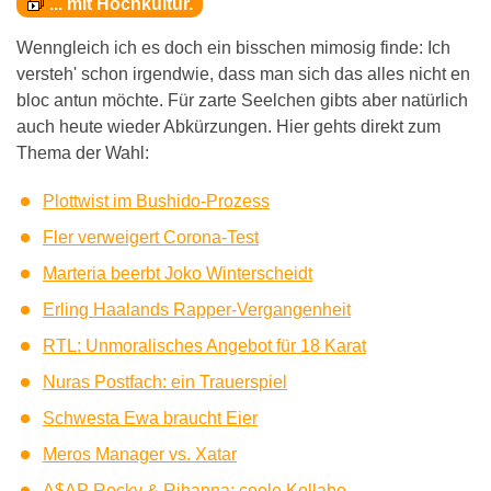
... mit Hochkultur.
Wenngleich ich es doch ein bisschen mimosig finde: Ich
versteh' schon irgendwie, dass man sich das alles nicht en
bloc antun möchte. Für zarte Seelchen gibts aber natürlich
auch heute wieder Abkürzungen. Hier gehts direkt zum
Thema der Wahl:
Plottwist im Bushido-Prozess
Fler verweigert Corona-Test
Marteria beerbt Joko Winterscheidt
Erling Haalands Rapper-Vergangenheit
RTL: Unmoralisches Angebot für 18 Karat
Nuras Postfach: ein Trauerspiel
Schwesta Ewa braucht Eier
Meros Manager vs. Xatar
A$AP Rocky & Rihanna: coole Kollabo