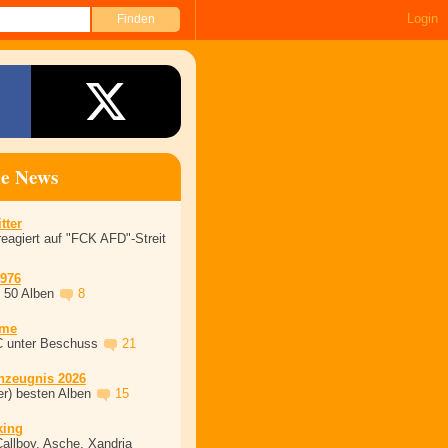
Login
ne News
tter
eagiert auf "FCK AFD"-Streit
1976
, 50 Alben
8
ime
C unter Beschuss
21
nzeugnis 2026
er) besten Alben
15
king
Callboy, Asche, Xandria