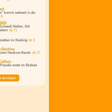
ark
r" kommt weltweit in die
9
2026
Schweiß fließen, Def
iefern
71
dioalben im Ranking
9
r-Ranking
esten Hardcore-Bands
27
 Callboy
Parodie endet im Blutbad
s anzeigen