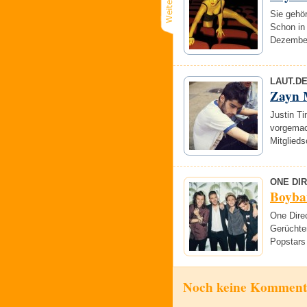
Sie gehör
Schon in 
Dezember
LAUT.D
Zayn 
Justin T
vorgemach
Mitglieds
ONE DI
Boyba
One Dire
Gerüchte
Popstars 
Noch keine Komment