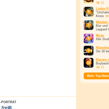
11
Linkin P
"Unshatte
Kinos
Wacken 
Bier und 
Leppard l
Muse
Alle Stu
Klassike
Die 30 b
Electric
Boyband-
11
Mehr Top-New
E-PORTRÄT
 Swift