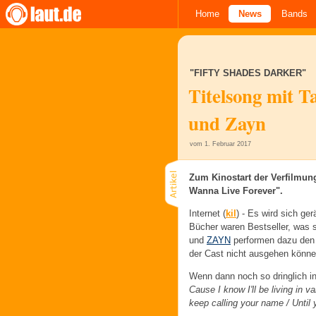
Home
News
Bands
"FIFTY SHADES DARKER"
Titelsong mit Ta
und Zayn
vom 1. Februar 2017
Zum Kinostart der Verfilmung
Wanna Live Forever".
Internet (
kil
) -
Es wird sich ger
Bücher waren Bestseller, was 
und
ZAYN
performen dazu den T
der Cast nicht ausgehen könne
Wenn dann noch so dringlich in
Cause I know I'll be living in v
keep calling your name / Unti