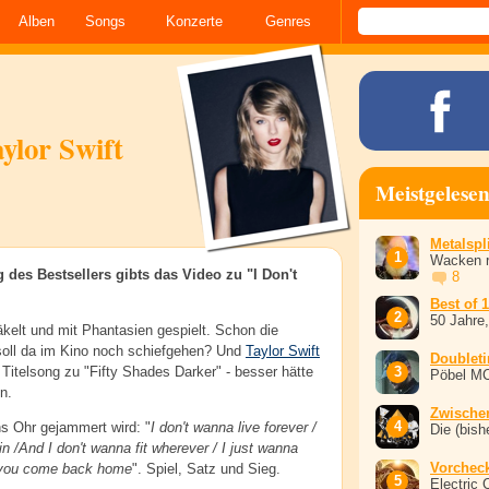
Alben
Songs
Konzerte
Genres
ylor Swift
Meistgelese
Metalspli
Wacken r
 des Bestsellers gibts das Video zu "I Don't
8
Best of 
50 Jahre
äkelt und mit Phantasien gespielt. Schon die
soll da im Kino noch schiefgehen? Und
Taylor Swift
Doublet
itelsong zu "Fifty Shades Darker" - besser hätte
Pöbel M
n.
Zwische
s Ohr gejammert wird: "
I don't wanna live forever /
Die (bish
ain /And I don't wanna fit wherever / I just wanna
Vorchec
l you come back home
". Spiel, Satz und Sieg.
Electric 