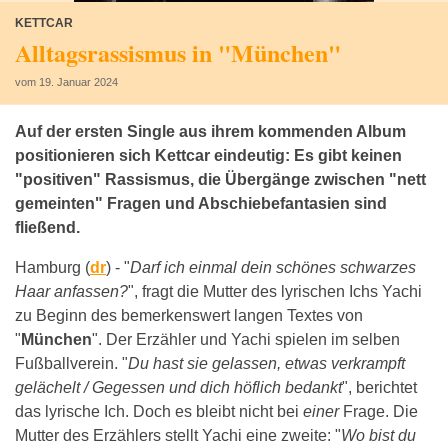
KETTCAR
Alltagsrassismus in "München"
vom 19. Januar 2024
Auf der ersten Single aus ihrem kommenden Album
positionieren sich Kettcar eindeutig: Es gibt keinen
"positiven" Rassismus, die Übergänge zwischen "nett
gemeinten" Fragen und Abschiebefantasien sind
fließend.
Hamburg (
dr
) -
"
Darf ich einmal dein schönes schwarzes
Haar anfassen?
", fragt die Mutter des lyrischen Ichs Yachi
zu Beginn des bemerkenswert langen Textes von
"
München
". Der Erzähler und Yachi spielen im selben
Fußballverein. "
Du hast sie gelassen, etwas verkrampft
gelächelt / Gegessen und dich höflich bedankt
", berichtet
das lyrische Ich. Doch es bleibt nicht bei
einer
Frage. Die
Mutter des Erzählers stellt Yachi eine zweite: "
Wo bist du