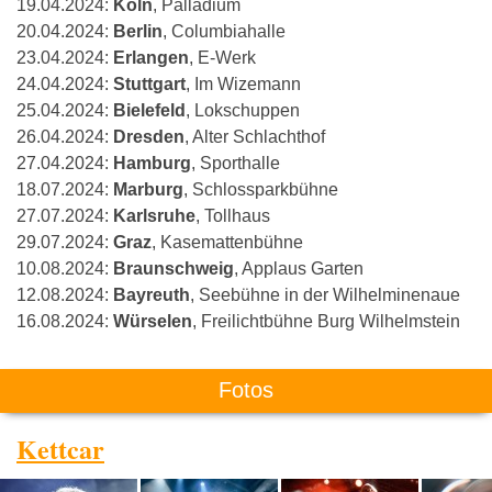
19.04.2024:
Köln
, Palladium
20.04.2024:
Berlin
, Columbiahalle
23.04.2024:
Erlangen
, E-Werk
24.04.2024:
Stuttgart
, Im Wizemann
25.04.2024:
Bielefeld
, Lokschuppen
26.04.2024:
Dresden
, Alter Schlachthof
27.04.2024:
Hamburg
, Sporthalle
18.07.2024:
Marburg
, Schlossparkbühne
27.07.2024:
Karlsruhe
, Tollhaus
29.07.2024:
Graz
, Kasemattenbühne
10.08.2024:
Braunschweig
, Applaus Garten
12.08.2024:
Bayreuth
, Seebühne in der Wilhelminenaue
16.08.2024:
Würselen
, Freilichtbühne Burg Wilhelmstein
Fotos
Kettcar