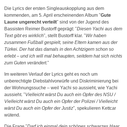
Die Lyrics der ersten Singleauskopplung aus dem
kommenden, am 5. April erscheinenden Album "
Gute
Laune ungerecht verteilt
" sind von der Jugend des
Bassisten Reimer Bustorff geprägt: "
Diesen Yachi aus dem
Text gibt es wirklich
", stellt Bustorff klar. "
Wir haben
zusammen Fußball gespielt, seine Eltern kamen aus der
Türkei. Der hat das damals in den Achtzigern schon so
erlebt – und ich will mal behaupten, seitdem hat sich nichts
zum Guten verändert.
"
Im weiteren Verlauf der Lyrics geht es noch um
unberechtigte Diebstahlvorwürfe und Diskriminierung bei
der Wohnungssuche – weil Yachi so aussieht, wie Yachi
aussieht. "
Vielleicht wärst Du auch ein Opfer des NSU /
Vielleicht wärst Du auch ein Opfer der Polizei / Vielleicht
wärst Du auch ein Opfer der Justiz
", spekulieren Kettcar
wütend.
Die Frage "
Darf ich einmal dein schönes schwarzes Haar