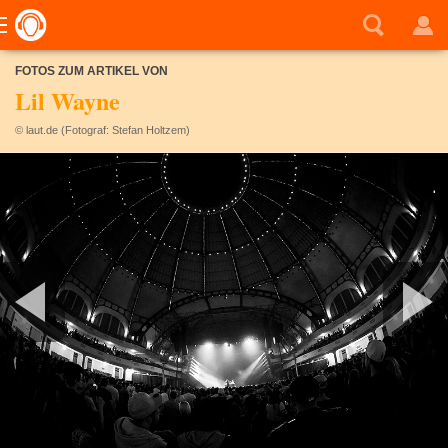
FOTOS ZUM ARTIKEL VON
Lil Wayne
© laut.de (Fotograf: Stefan Holtzem)