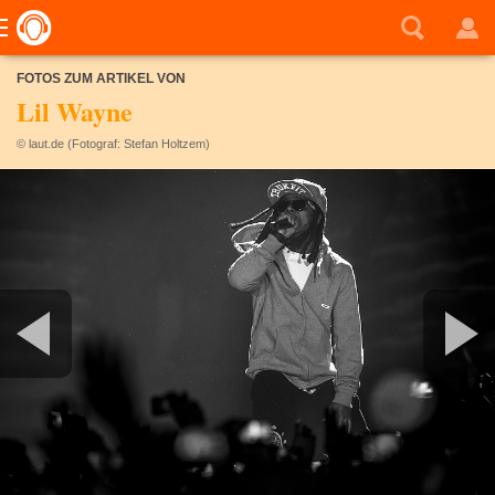
FOTOS ZUM ARTIKEL VON
Lil Wayne
© laut.de (Fotograf: Stefan Holtzem)