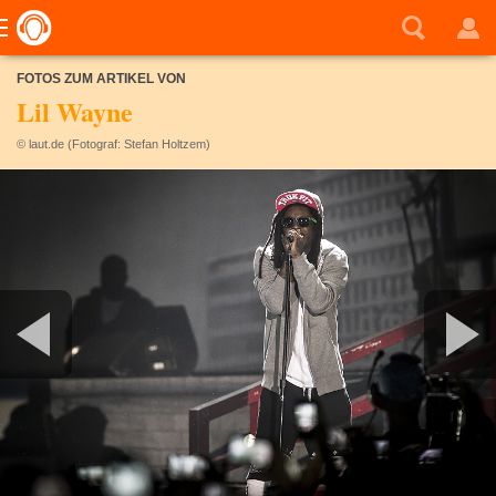
FOTOS ZUM ARTIKEL VON
Lil Wayne
© laut.de (Fotograf: Stefan Holtzem)