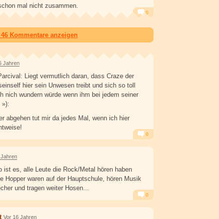
 schon mal nicht zusammen.
0
Alarm
Antworten
e 46 Kommentare anzeigen
6 Jahren
cival: Liegt vermutlich daran, dass Craze der
einself hier sein Unwesen treibt und sich so toll
ch nich wundern würde wenn ihm bei jedem seiner
 »):
er abgehen tut mir da jedes Mal, wenn ich hier
htweise!
0
Alarm
Antworten
 Jahren
ist es, alle Leute die Rock/Metal hören haben
le Hopper waren auf der Hauptschule, hören Musik
cher und tragen weiter Hosen...
0
Alarm
Antworten
t
Vor 16 Jahren