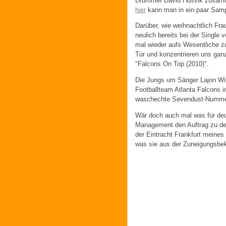
Drummer David Husvik zusamme
hier
kann man in ein paar Samp
Darüber, wie weihnachtlich Fra
neulich bereits bei der Single
mal wieder aufs Wesentliche zu
Tür und konzentrieren uns gan
"Falcons On Top (2010)".
Die Jungs um Sänger Lajon Wi
Footballteam Atlanta Falcons 
waschechte Sevendust-Nummer
Wär doch auch mal was für de
Management den Auftrag zu dem
der Eintracht Frankfurt meines
was sie aus der Zuneigungsbek