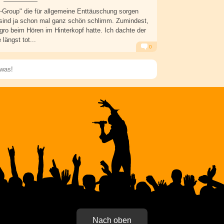
-Group" die für allgemeine Enttäuschung sorgen
 sind ja schon mal ganz schön schlimm. Zumindest,
o beim Hören im Hinterkopf hatte. Ich dachte der
 längst tot...
0
Alarm
Antworten
Speichern
Nach oben