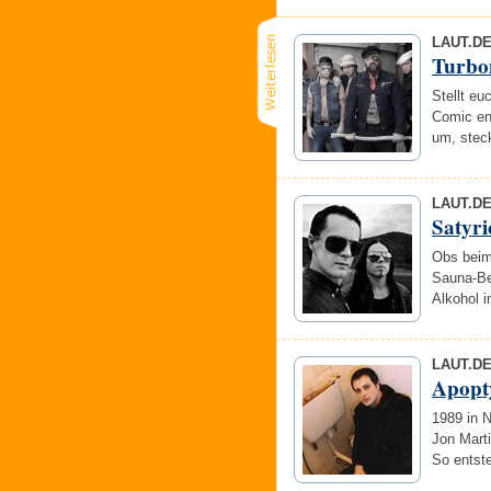
LAUT.D
Turbo
Stellt eu
Comic en
um, stec
LAUT.D
Satyri
Obs beim
Sauna-Bes
Alkohol 
LAUT.D
Apopt
1989 in 
Jon Mart
So entst