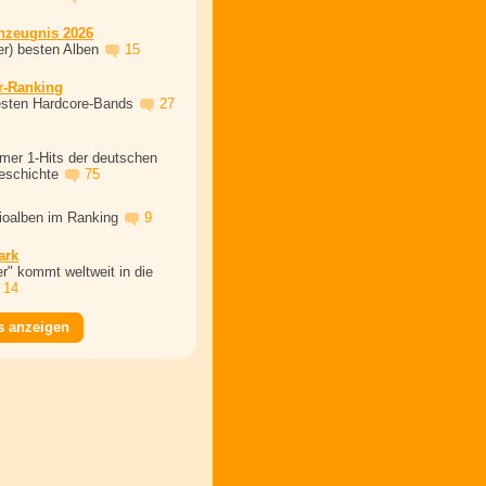
nzeugnis 2026
er) besten Alben
15
r-Ranking
esten Hardcore-Bands
27
mer 1-Hits der deutschen
eschichte
75
dioalben im Ranking
9
ark
r" kommt weltweit in die
14
s anzeigen