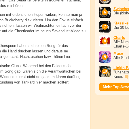
n. Das Debüt ist bereits in trockenen Tüchern,
les reinhören:
Zwische
Die (bish
uen mit ordentlichen Hupen wirken, konnte man ja
 von Buckcherry diskutieren. Um den Fokus einfach
Klassike
 richten, lassen wir Weihnachten einfach vor der
Die 30 b
z auf die Cheerleader im neuen Sevendust-Video zu
Charts
Alle Num
therspoon haben sich einen Song für das
Charts-G
in die Hand drücken lassen und daraus ne
Muse
 gemacht. Nachzusehen bzw. -hören hier:
Alle Stu
utsche Clubs. Während bei den Falcons das
Linkin P
 Song gab, waren sich die Verantwortlichen bei
"Unshatte
Kinos
 Wissens zuerst nicht so ganz im klaren darüber,
undung von Tankard hier machen sollten:
Mehr Top-New