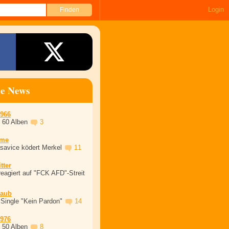
Login
ne News
1966
, 60 Alben
3
ime
asavice ködert Merkel
11
tter
eagiert auf "FCK AFD"-Streit
laub
 Single "Kein Pardon"
14
1976
, 50 Alben
8