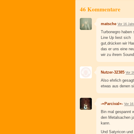
46 Kommentare
matsche
Vor 16 Jah
Turbonegro haben s
Line Up liest sich
gut,drücken wir H
das er uns eine ne
wir zu ihrem Sound
Nutzer-32385
Vor 1
Also ehrlich gesag
etwas aus denen s
-=Parcival=-
Vor 16
Bin mal gespannt w
den Metalsachen ja
kann.
Und Satyricon und 