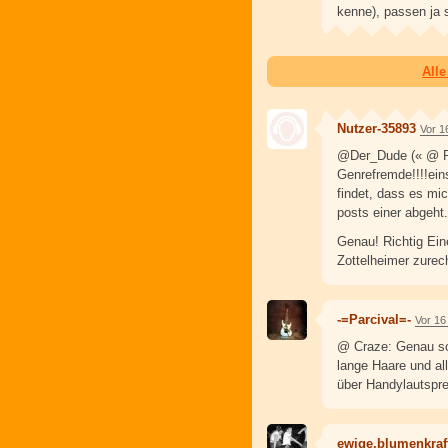
kenne), passen ja
All
Nutzer-35893
Vor 1
@Der_Dude (« @ Par
Genrefremde!!!!eins
findet, dass es mi
posts einer abgeht.
Genau! Richtig Ein
Zottelheimer zurec
-=Parcival=-
Vor 16
@ Craze: Genau so 
lange Haare und al
über Handylautspre
ewige.blumenkraf