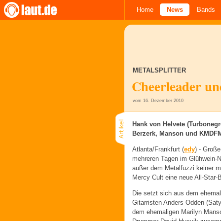
Home
News
Bands
METALSPLITTER
Cheerleader un
vom 16. Dezember 2010
Hank von Helvete (Turbonegr
Berzerk, Manson und KMDFM 
Atlanta/Frankfurt (
edy
) -
Große 
mehreren Tagen im Glühwein-Ne
außer dem Metalfuzzi keiner 
Mercy Cult eine neue All-Star-
Die setzt sich aus dem ehemal
Gitarristen Anders Odden (Sat
dem ehemaligen Marilyn Mans