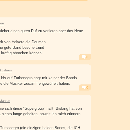
ren
icher einen guten Ruf zu verlieren,aber das Neue
ank von Helvete die Daumen
ue gute Band beschert,und
 kräftig abrocken können!
0
Alarm
Antworten
6 Jahren
t bis auf Turbonegro sagt mir keiner der Bands
ie die Musiker zusammengewürfelt haben.
0
Alarm
Antworten
 Jahren
ie sich diese "Supergroup" hällt. Bislang hat von
 nichts lange gehalten, soweit ich mich erinnern
Turbonegro (die einzigen beiden Bands, die ICH