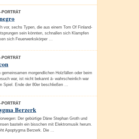
E-PORTRÄT
negro
ch vor, sechs Typen, die aus einem Tom Of Finland-
tsprungen sein könnten, schnallen sich Klampfen
ken sich Feuerwerkskörper …
E-PORTRÄT
con
 gemeinsamen morgendlichen Holzfällen oder beim
uch war, ist nicht bekannt ä- wahrscheinlich war
im Spiel. Ende der 80er beschließen …
E-PORTRÄT
ygma Berzerk
Norwegen: Der gebürtige Däne Stephan Groth und
insen basteln ein bisschen mit Elektromusik herum.
eht Apoptygma Berzerk. Die …