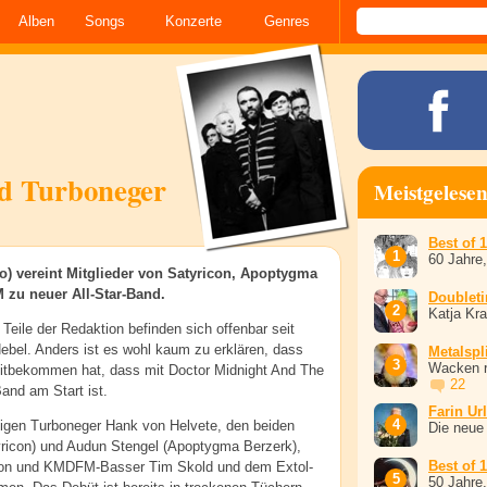
Alben
Songs
Konzerte
Genres
d Turboneger
Meistgelese
Best of 
60 Jahre
o) vereint Mitglieder von Satyricon, Apoptygma
zu neuer All-Star-Band.
Doublet
Katja Kr
Teile der Redaktion befinden sich offenbar seit
bel. Anders ist es wohl kaum zu erklären, dass
Metalspli
Wacken r
mitbekommen hat, dass mit Doctor Midnight And The
22
Band am Start ist.
Farin Ur
igen Turboneger Hank von Helvete, den beiden
Die neue
yricon) und Audun Stengel (Apoptygma Berzerk),
Best of 
on und KMDFM-Basser Tim Skold und dem Extol-
50 Jahre