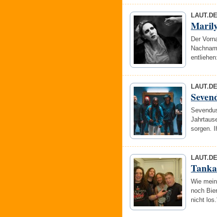
LAUT.D
Maril
Der Vorn
Nachname
entliehen
LAUT.D
Seven
Sevendus
Jahrtause
sorgen. I
LAUT.D
Tanka
Wie meint
noch Bier
nicht lo