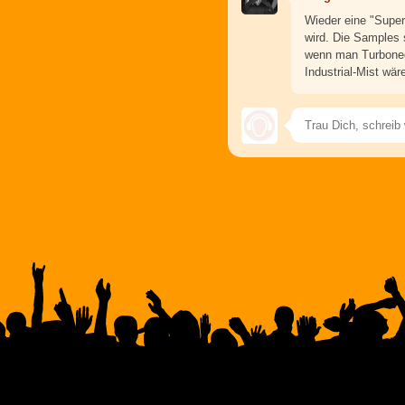
Wieder eine "Super
wird. Die Samples
wenn man Turbonegr
Industrial-Mist wäre