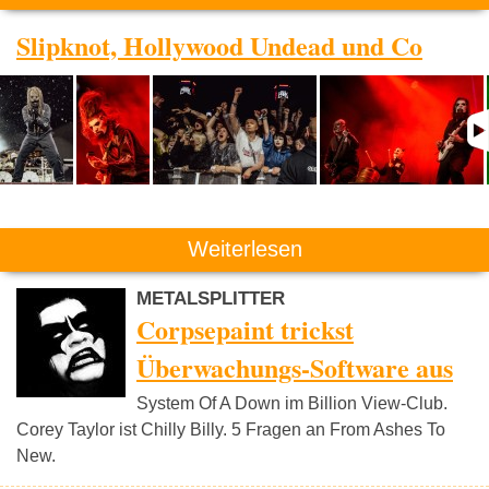
Slipknot, Hollywood Undead und Co
Weiterlesen
METALSPLITTER
Corpsepaint trickst
Überwachungs-Software aus
System Of A Down im Billion View-Club.
Corey Taylor ist Chilly Billy. 5 Fragen an From Ashes To
New.