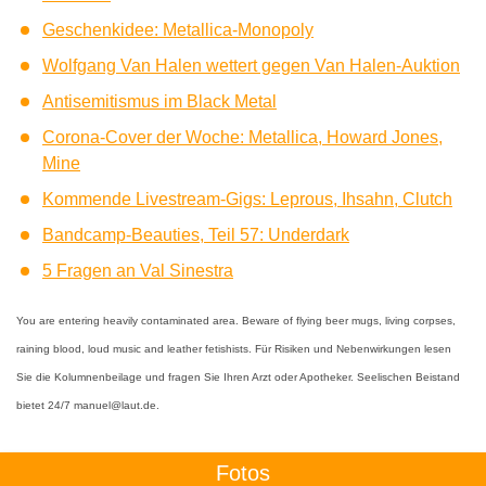
Geschenkidee: Metallica-Monopoly
Wolfgang Van Halen wettert gegen Van Halen-Auktion
Antisemitismus im Black Metal
Corona-Cover der Woche: Metallica, Howard Jones,
Mine
Kommende Livestream-Gigs: Leprous, Ihsahn, Clutch
Bandcamp-Beauties, Teil 57: Underdark
5 Fragen an Val Sinestra
You are entering heavily contaminated area. Beware of flying beer mugs, living corpses,
raining blood, loud music and leather fetishists. Für Risiken und Nebenwirkungen lesen
Sie die Kolumnenbeilage und fragen Sie Ihren Arzt oder Apotheker. Seelischen Beistand
bietet 24/7 manuel@laut.de.
Fotos