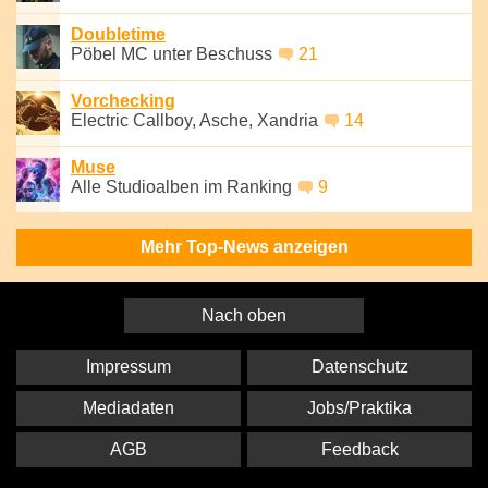
Doubletime
Pöbel MC unter Beschuss
21
Vorchecking
Electric Callboy, Asche, Xandria
14
Muse
Alle Studioalben im Ranking
9
Mehr Top-News anzeigen
Nach oben
Impressum
Datenschutz
Mediadaten
Jobs/Praktika
AGB
Feedback