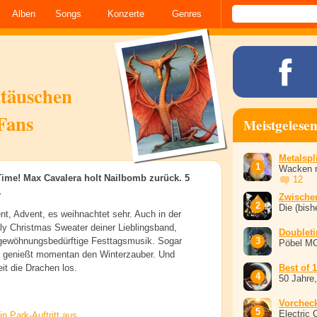
Alben
Songs
Konzerte
Genres
ttäuschen
Fans
Meistgelese
Metalspli
Wacken r
Time! Max Cavalera holt Nailbomb zurück. 5
12
.
Zwische
Die (bish
nt, Advent, es weihnachtet sehr. Auch in der
ly Christmas Sweater deiner Lieblingsband,
Doublet
 gewöhnungsbedürftige Festtagsmusik. Sogar
Pöbel M
 genießt momentan den Winterzauber. Und
it die Drachen los.
Best of 
50 Jahre
Vorchec
Electric 
n Park-Auftritt aus