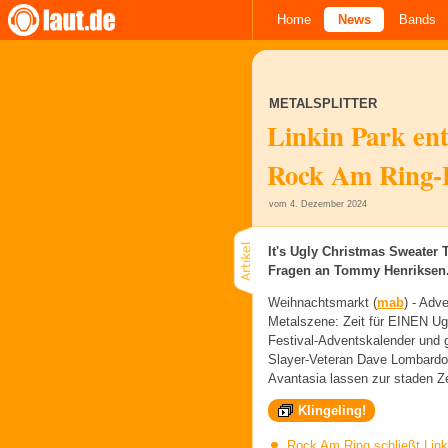
Home
News
Bands
METALSPLITTER
Linkin Park en
Rock Am Ring-
vom 4. Dezember 2024
It's Ugly Christmas Sweater 
Fragen an Tommy Henriksen
Weihnachtsmarkt (
mab
) -
Adve
Metalszene: Zeit für EINEN Ug
Festival-Adventskalender und
Slayer-Veteran Dave Lombardo
Avantasia lassen zur staden Ze
Klingeling!
Rock Am Ring schließt Linki