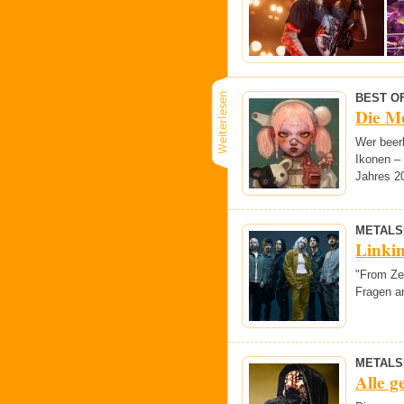
BEST OF
Die Me
Wer beerb
Ikonen –
Jahres 2
METALS
Linki
"From Zer
Fragen a
METALS
Alle g