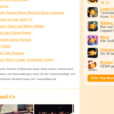
12
en los
Linkin P
onti, August Burns Red und Dave Lombardo
"Unshatte
Kinos
unt im Late Night TV
Wacken 
ter, Slash und Marko Hietala
Bier und 
Leppard l
omb nach Deutschland
Muse
Maynard James Keenan
Alle Stu
 Berlin
Klassike
44: Holy Dragons
Die 30 b
en (Alice Cooper, Crossbone Skully)
KI-Urteil
GEMA ge
area. Beware of flying beer mugs, living corpses, raining blood,
r Risiken und Nebenwirkungen lesen Sie die Kolumnenbeilage und
Mehr Top-New
 Seelischen Beistand bietet 24/7 manuel@laut.de.
 und Co