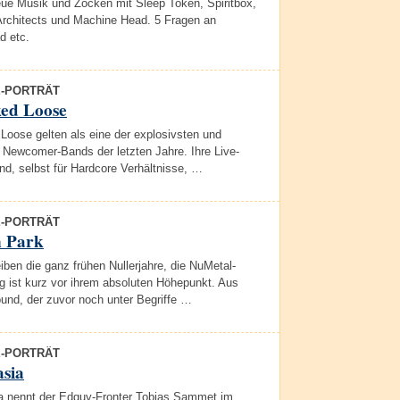
eue Musik und Zocken mit Sleep Token, Spiritbox,
 Architects und Machine Head. 5 Fragen an
d etc.
E-PORTRÄT
ed Loose
Loose gelten als eine der explosivsten und
 Newcomer-Bands der letzten Jahre. Ihre Live-
d, selbst für Hardcore Verhältnisse, …
E-PORTRÄT
n Park
iben die ganz frühen Nullerjahre, die NuMetal-
 ist kurz vor ihrem absoluten Höhepunkt. Aus
und, der zuvor noch unter Begriffe …
E-PORTRÄT
sia
a nennt der Edguy-Fronter Tobias Sammet im