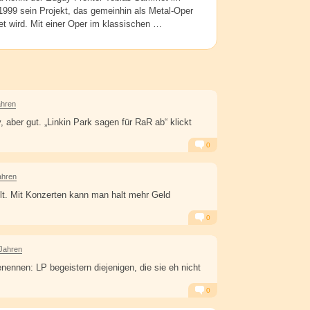
1999 sein Projekt, das gemeinhin als Metal-Oper
t wird. Mit einer Oper im klassischen …
ahren
, aber gut. „Linkin Park sagen für RaR ab“ klickt
0
Alarm
Antworten
ahren
elt. Mit Konzerten kann man halt mehr Geld
0
Alarm
Antworten
 Jahren
nennen: LP begeistern diejenigen, die sie eh nicht
0
Alarm
Antworten