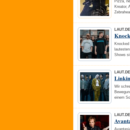
Pizza, n
Kreator,
Zebrahea
LAUT.D
Knock
Knocked 
lautesten
Shows sin
LAUT.D
Linki
Wir schre
Bewegung
einem So
LAUT.D
Avanta
Avantasi