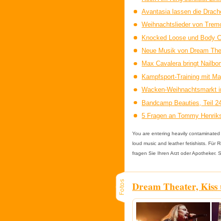
Avantasia lassen die Drach
Weihnachtslieder von Trem
Knocked Loose und Body Co
Neue Musik von Dream Thea
Max Cavalera bringt Nailb
Kampfsport-Training mit 
Wacken-Weihnachtsmarkt in
Bandcamp Beauties, Teil 2
5 Fragen an Tommy Henriks
You are entering heavily contaminated 
loud music and leather fetishists. Fü
fragen Sie Ihren Arzt oder Apotheker.
Dream Theater, Kiss