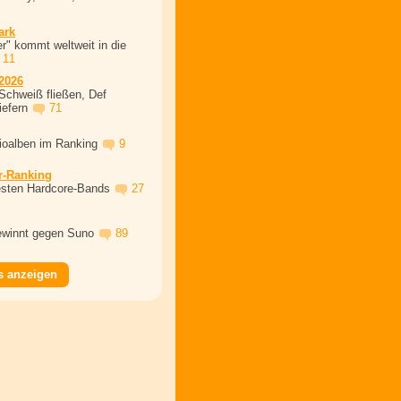
ark
r" kommt weltweit in die
11
2026
Schweiß fließen, Def
iefern
71
dioalben im Ranking
9
r-Ranking
esten Hardcore-Bands
27
winnt gegen Suno
89
s anzeigen