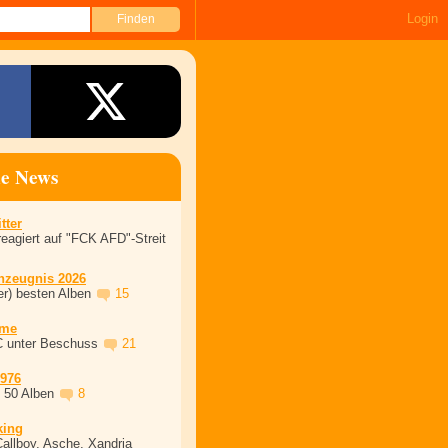
Login
ne News
tter
eagiert auf "FCK AFD"-Streit
nzeugnis 2026
er) besten Alben
15
ime
C unter Beschuss
21
1976
, 50 Alben
8
king
Callboy, Asche, Xandria