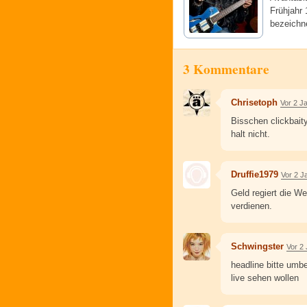
Frühjahr 
bezeichne
3 Kommentare
Chrisetoph
Vor 2 J
Bisschen clickbaity
halt nicht.
Druffie1979
Vor 2 J
Geld regiert die W
verdienen.
Schwingster
Vor 2
headline bitte umbe
live sehen wollen