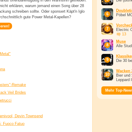
ands offenbarendgültig in den Wahnsinn getrieben.
Die (bish
 nicht erklären, warum jemand einen Song über 28
Doublet
ackung schreiben sollte. Oder sponsert Käpt'n Iglo
Pöbel M
rchschnittlich gute Power Metal-Kapellen?
Vorchec
ieren!
Electric 
13
Muse
Alle Stu
Metal"
Klassike
Die 30 b
ona
Wacken 
Bier und 
Leppard l
nsters"-Remake
Mehr Top-New
lack Veil Brides
etrucci
rnivool, Devin Townsend
5: Fuoco Fatuo