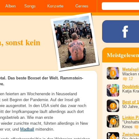
Alben
Songs
Konzerte
Genres
, sonst kein
Meistgelese
Metalspli
Wacken r
tal. Das beste Boxset der Welt. Rammstein-
12
ve.
Doublet
Katja Kr
en feierten am Wochenende in Neuseeland
eit Beginn der Pandemie. Auf der Insel gilt
Best of 
wie ausgerottet. In den USA sieht das zwar noch
50 Jahre
tt der Impfkampagne läuft allerdings auch dort
ungsbetrieb an. Wie man erste
Linkin P
"Unshatte
ieder zunichte macht, führten allerdings in New
Kinos
er vor, und
Madball
mittendrin.
Zwische