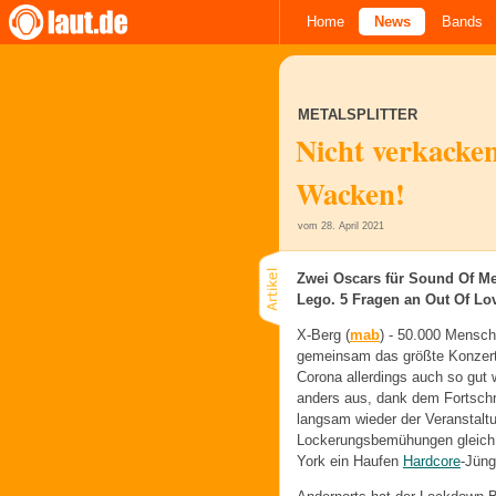
Home
News
Bands
METALSPLITTER
Nicht verkacken
Wacken!
vom 28. April 2021
Zwei Oscars für Sound Of Me
Lego. 5 Fragen an Out Of Lo
X-Berg (
mab
) -
50.000 Mensch
gemeinsam das größte Konzert s
Corona allerdings auch so gut 
anders aus, dank dem Fortschri
langsam wieder der Veranstalt
Lockerungsbemühungen gleich w
York ein Haufen
Hardcore
-Jüng