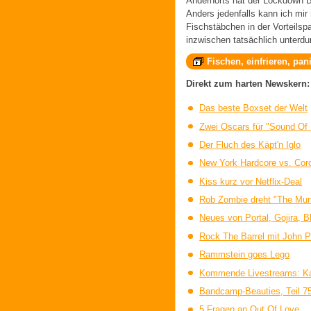
Andernorts hat der Lockdown B
Anders jedenfalls kann ich mir
Fischstäbchen in der Vorteilsp
inzwischen tatsächlich unterdu
Fischen, einfrieren, pan
Direkt zum harten Newskern:
Das beste Boxset der Welt
Zwei Oscars für "Sound Of 
Der Fluch des Käpt'n Iglo
New York Hardcore vs. Cor
Kiss kurz vor Netflix-Deal
Rob Zombie dreht "The Mu
Neues von Portal, Gojira, B
Rock The Barrel mit John P
Rammstein goes Lego
Kommende Livestreams: Ka
Bandcamp-Beauties, Teil 7
5 Fragen an Out Of Love