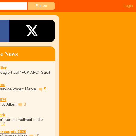
Login
ne News
tter
eagiert auf "FCK AFD"-Streit
ime
asavice ködert Merkel
5
1976
, 50 Alben
8
ark
r" kommt weltweit in die
12
nzeugnis 2026