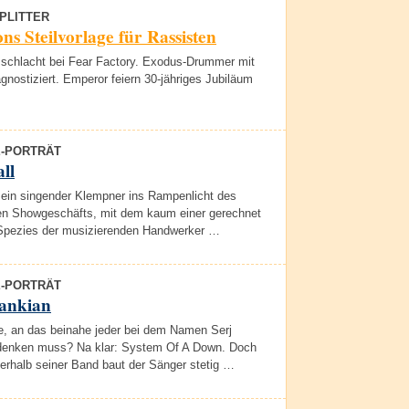
PLITTER
ns Steilvorlage für Rassisten
chlacht bei Fear Factory. Exodus-Drummer mit
gnostiziert. Emperor feiern 30-jähriges Jubiläum
E-PORTRÄT
ll
t ein singender Klempner ins Rampenlicht des
den Showgeschäfts, mit dem kaum einer gerechnet
 Spezies der musizierenden Handwerker …
E-PORTRÄT
Tankian
e, an das beinahe jeder bei dem Namen Serj
denken muss? Na klar: System Of A Down. Doch
erhalb seiner Band baut der Sänger stetig …