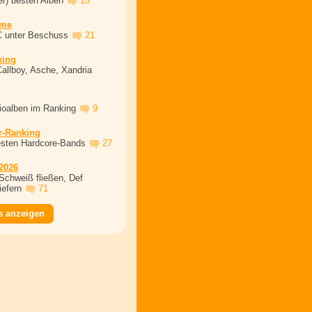
er) besten Alben
15
ime
C unter Beschuss
21
king
Callboy, Asche, Xandria
dioalben im Ranking
9
r-Ranking
esten Hardcore-Bands
27
2026
Schweiß fließen, Def
iefern
71
s anzeigen