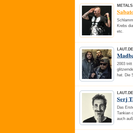
METALS
Sabato
Schlamms
Krebs dia
etc.
LAUT.D
Madba
2003 trit
glitzern
hat. Die
LAUT.D
Serj 
Das Erst
Tankian 
auch auß