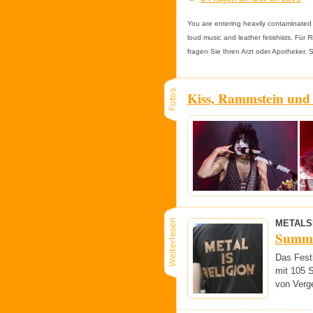
You are entering heavily contaminated 
loud music and leather fetishists. Fü
fragen Sie Ihren Arzt oder Apotheker.
Kiss, Rammstein und
METALS
Summe
Das Fest
mit 105 S
von Verge