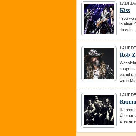
LAUT.D
Kiss
"You wan
in einer
dass ihm 
LAUT.D
Rob Z
Wer sieh
ausgebud
beziehun
wenn Mut
LAUT.D
Ramms
Rammstei
Über die 
alles err