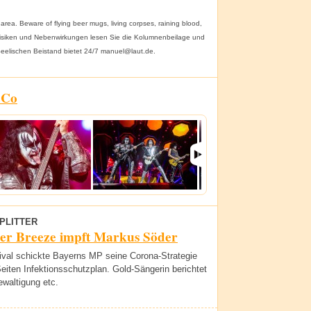
area. Beware of flying beer mugs, living corpses, raining blood,
r Risiken und Nebenwirkungen lesen Sie die Kolumnenbeilage und
 Seelischen Beistand bietet 24/7 manuel@laut.de.
 Co
PLITTER
r Breeze impft Markus Söder
ival schickte Bayerns MP seine Corona-Strategie
eiten Infektionsschutzplan. Gold-Sängerin berichtet
waltigung etc.