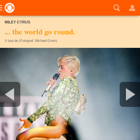
MILEY CYRUS
... the world go round.
© laut.de (Fotograf: Michael Grein)