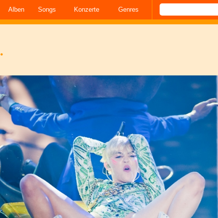
Alben
Songs
Konzerte
Genres
.