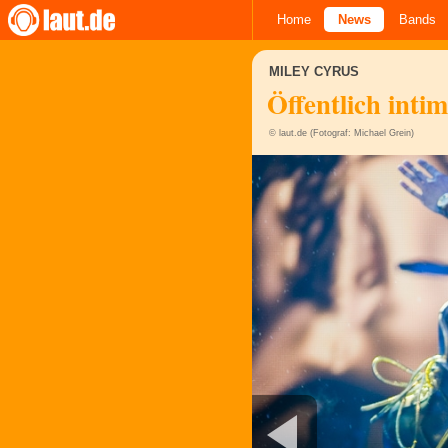
Home
News
Bands
MILEY CYRUS
Öffentlich intim
© laut.de (Fotograf: Michael Grein)