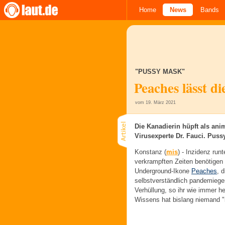
Home
News
Bands
"PUSSY MASK"
Peaches lässt d
vom 19. März 2021
Die Kanadierin hüpft als ani
Virusexperte Dr. Fauci. Puss
Konstanz (
mis
) -
Inzidenz runt
verkrampften Zeiten benötigen
Underground-Ikone
Peaches
, 
selbstverständlich pandemiege
Verhüllung, so ihr wie immer 
Wissens hat bislang niemand "i