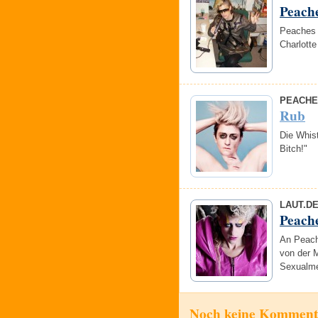
Peach
Peaches 
Charlott
PEACHE
Rub
Die Whist
Bitch!"
LAUT.D
Peach
An Peach
von der M
Sexualme
Noch keine Komment