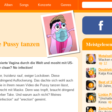
Alben
Songs
Konzerte
Genres
ie Pussy tanzen
Meistgelese
Metalspli
Wacken r
mierte Vagina durch die Welt und mosht mit US-
12
y clean? No infection!
Doublet
Katja Kr
er, Inzidenz rauf, ewiger Lockdown. Diese
 dringend Auflockerung. Das dachte sich wohl auch
Best of 
die in ihrem neuen Video die Pussy tanzen lässt,
50 Jahre
recht mit Maske. Denn was tropft, braucht dringend
herber Take. Und warum auch nicht? Meines
Linkin P
"Unshatte
nfection" auf "erection" gereimt.
Kinos
Zwische