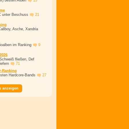
er) besten Alben
15
ime
C unter Beschuss
21
king
Callboy, Asche, Xandria
dioalben im Ranking
9
2026
Schweiß fließen, Def
iefern
71
r-Ranking
esten Hardcore-Bands
27
s anzeigen