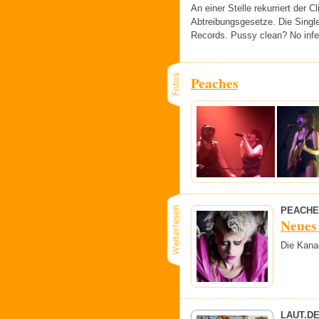
An einer Stelle rekurriert der C
Abtreibungsgesetze. Die Singl
Records. Pussy clean? No infe
Peaches
PEACHE
Neues 
Die Kanad
LAUT.D