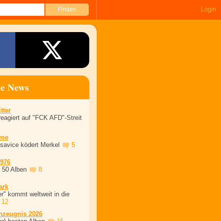
Login
ne News
tter
eagiert auf "FCK AFD"-Streit
ime
asavice ködert Merkel
5
1976
, 50 Alben
8
ark
r" kommt weltweit in die
12
nzeugnis 2026