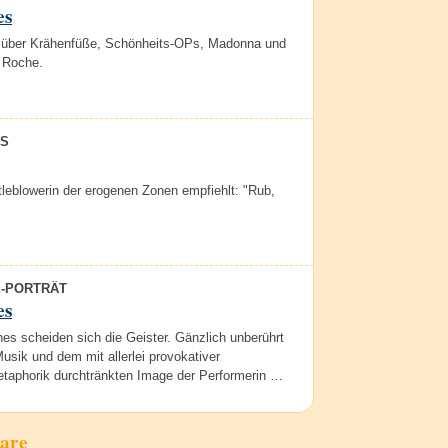
es
über Krähenfüße, Schönheits-OPs, Madonna und
e Roche.
S
leblowerin der erogenen Zonen empfiehlt: "Rub,
E-PORTRÄT
es
es scheiden sich die Geister. Gänzlich unberührt
usik und dem mit allerlei provokativer
taphorik durchtränkten Image der Performerin …
are