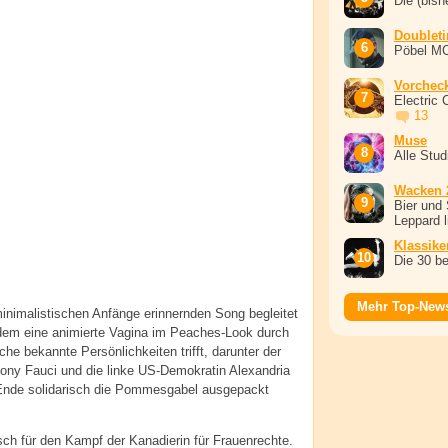
Die (bish
Doublet
Pöbel M
Vorchec
Electric 
13
Muse
Alle Stu
Wacken 
Bier und 
Leppard l
Klassike
Die 30 b
Mehr Top-New
inimalistischen Anfänge erinnernden Song begleitet
n dem eine animierte Vagina im Peaches-Look durch
iche bekannte Persönlichkeiten trifft, darunter der
ny Fauci und die linke US-Demokratin Alexandria
Ende solidarisch die Pommesgabel ausgepackt
ch für den Kampf der Kanadierin für Frauenrechte.