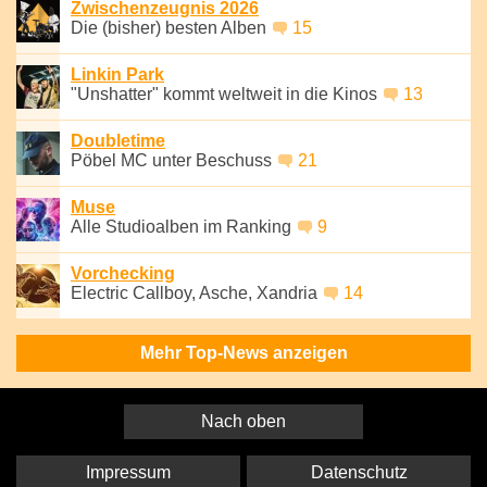
Zwischenzeugnis 2026
Die (bisher) besten Alben
15
Linkin Park
"Unshatter" kommt weltweit in die Kinos
13
Doubletime
Pöbel MC unter Beschuss
21
Muse
Alle Studioalben im Ranking
9
Vorchecking
Electric Callboy, Asche, Xandria
14
Mehr Top-News anzeigen
Nach oben
Impressum
Datenschutz