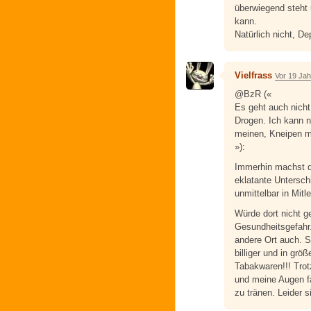
überwiegend steht
kann.
Natürlich nicht, De
Vielfrass
Vor 19 Ja
@BzR («
Es geht auch nich
Drogen. Ich kann 
meinen, Kneipen m
»):
Immerhin machst du
eklatante Untersch
unmittelbar in Mit
Würde dort nicht 
Gesundheitsgefahr
andere Ort auch. 
billiger und in gr
Tabakwaren!!! Tro
und meine Augen fa
zu tränen. Leider s