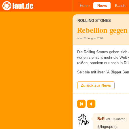
Home
News
Bands
ROLLING STONES
Rebellion gege
vom 28. August 2007
Die Rolling Stones geben sich 
wollen sie nicht mehr die Welt
reißen, sondern nur noch in R
Seit sie mit ihrer "A Bigger Ba
Zurück zur News
Erste Seite
Zurück
BzR
Vor 19 Jahren
@higrupu («