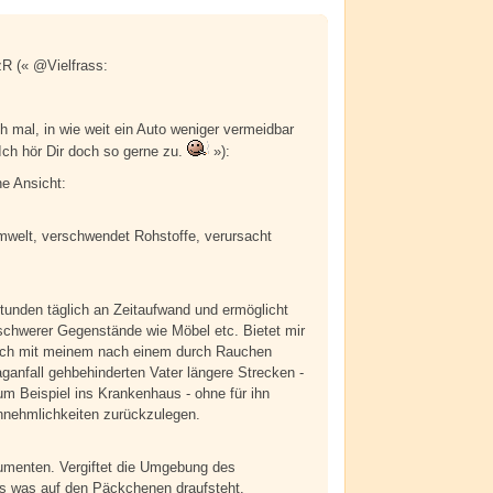
Alarm
Antworten
R (« @Vielfrass:
ch mal, in wie weit ein Auto weniger vermeidbar
 Ich hör Dir doch so gerne zu.
»):
he Ansicht:
mwelt, verschwendet Rohstoffe, verursacht
Stunden täglich an Zeitaufwand und ermöglicht
schwerer Gegenstände wie Möbel etc. Bietet mir
auch mit meinem nach einem durch Rauchen
ganfall gehbehinderten Vater längere Strecken -
zum Beispiel ins Krankenhaus - ohne für ihn
nehmlichkeiten zurückzulegen.
sumenten. Vergiftet die Umgebung des
s was auf den Päckchenen draufsteht.