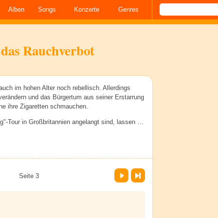
Alben
Songs
Konzerte
Genres
n das Rauchverbot
auch im hohen Alter noch rebellisch. Allerdings
 verändern und das Bürgertum aus seiner Erstarrung
uhe ihre Zigaretten schmauchen.
ng"-Tour in Großbritannien angelangt sind, lassen …
Vor
Letzte Seite
Seite 3