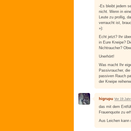
-Es bleibt jedem s
nicht. Wenn in eine
Leute zu prollig, d
verraucht ist, brau
»):
Echt jetzt? Ihr über
in Eure Kneipe? Di
Nichtraucher? Obw
Unerhört!
Was macht Ihr eige
Passivraucher, die
passiven Rauch p
der Kneipe reihenw
higrupu
Vor 19 Jah
das mit dem Entfü
Frauenquote zu er
Aus Leichen kann 