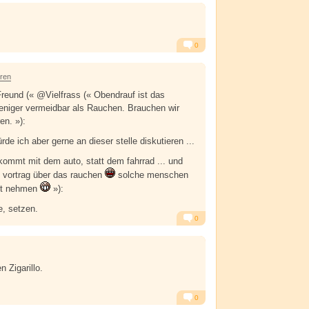
Alarm
Antworten
0
Alarm
Antworten
hren
eund (« @Vielfrass (« Obendrauf ist das
eniger vermeidbar als Rauchen. Brauchen wir
ren. »):
e ich aber gerne an dieser stelle diskutieren ...
 kommt mit dem auto, statt dem fahrrad ... und
n vortrag über das rauchen
solche menschen
nst nehmen
»):
, setzen.
0
Alarm
Antworten
 Zigarillo.
0