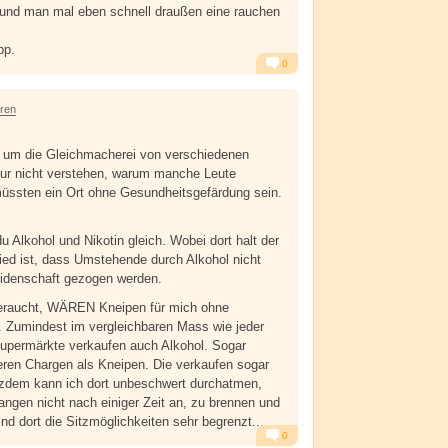
 und man mal eben schnell draußen eine rauchen
pp.
0
Alarm
Antworten
hren
t um die Gleichmacherei von verschiedenen
nur nicht verstehen, warum manche Leute
üssten ein Ort ohne Gesundheitsgefärdung sein.
 Alkohol und Nikotin gleich. Wobei dort halt der
ied ist, dass Umstehende durch Alkohol nicht
leidenschaft gezogen werden.
geraucht, WÄREN Kneipen für mich ohne
. Zumindest im vergleichbaren Mass wie jeder
Supermärkte verkaufen auch Alkohol. Sogar
ößeren Chargen als Kneipen. Die verkaufen sogar
tzdem kann ich dort unbeschwert durchatmen,
ngen nicht nach einiger Zeit an, zu brennen und
ind dort die Sitzmöglichkeiten sehr begrenzt...
0