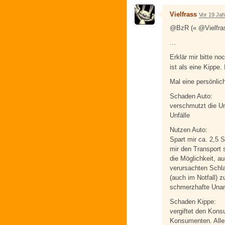
Vielfrass
Vor 19 Ja
@BzR (« @Vielfra
...
Erklär mir bitte no
ist als eine Kippe.
Mal eine persönlic
Schaden Auto:
verschmutzt die U
Unfälle
Nutzen Auto:
Spart mir ca. 2,5 
mir den Transport 
die Möglichkeit, 
verursachten Schla
(auch im Notfall) 
schmerzhafte Unan
Schaden Kippe:
vergiftet den Kon
Konsumenten. Alle