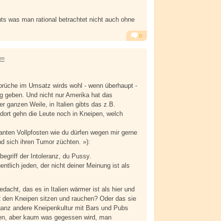
ts was man rational betrachtet nicht auch ohne
0
Alarm
Antworten
en
brüche im Umsatz wirds wohl - wenn überhaupt -
g geben. Und nicht nur Amerika hat das
r ganzen Weile, in Italien gibts das z.B.
ort gehn die Leute noch in Kneipen, welch
ranten Vollpfosten wie du dürfen wegen mir gerne
d sich ihren Tumor züchten. »):
begriff der Intoleranz, du Pussy.
ntlich jeden, der nicht deiner Meinung ist als
dacht, das es in Italien wärmer ist als hier und
R den Kneipen sitzen und rauchen? Oder das sie
 ganz andere Kneipenkultur mit Bars und Pubs
en, aber kaum was gegessen wird, man