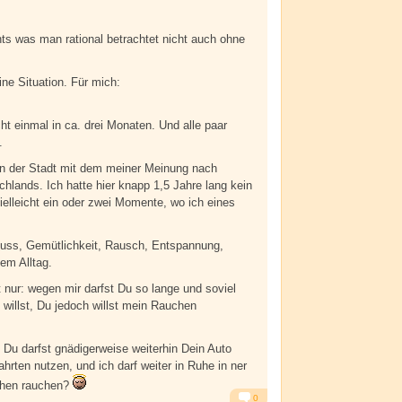
ts was man rational betrachtet nicht auch ohne
e Situation. Für mich:
cht einmal in ca. drei Monaten. Und alle paar
.
in der Stadt mit dem meiner Meinung nach
lands. Ich hatte hier knapp 1,5 Jahre lang kein
ielleicht ein oder zwei Momente, wo ich eines
uss, Gemütlichkeit, Rausch, Entspannung,
dem Alltag.
t nur: wegen mir darfst Du so lange und soviel
 willst, Du jedoch willst mein Rauchen
: Du darfst gnädigerweise weiterhin Dein Auto
hrten nutzen, und ich darf weiter in Ruhe in ner
chen rauchen?
0