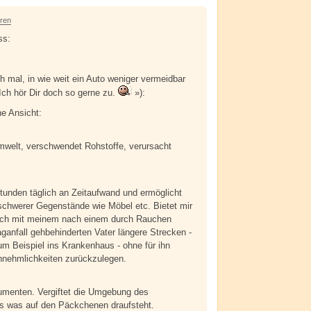
Alarm
Antworten
hren
ss:
ch mal, in wie weit ein Auto weniger vermeidbar
 Ich hör Dir doch so gerne zu.
»):
he Ansicht:
mwelt, verschwendet Rohstoffe, verursacht
Stunden täglich an Zeitaufwand und ermöglicht
schwerer Gegenstände wie Möbel etc. Bietet mir
auch mit meinem nach einem durch Rauchen
ganfall gehbehinderten Vater längere Strecken -
zum Beispiel ins Krankenhaus - ohne für ihn
nehmlichkeiten zurückzulegen.
sumenten. Vergiftet die Umgebung des
s was auf den Päckchenen draufsteht.