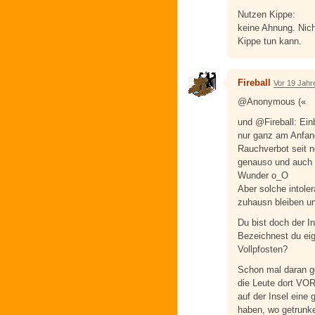
Nutzen Kippe:
keine Ahnung. Nich
Kippe tun kann.
Fireball
Vor 19 Jahr
@Anonymous («
und @Fireball: Ein
nur ganz am Anfan
Rauchverbot seit ne
genauso und auch d
Wunder o_O
Aber solche intole
zuhausn bleiben un
Du bist doch der In
Bezeichnest du eige
Vollpfosten?
Schon mal daran ge
die Leute dort VO
auf der Insel eine
haben, wo getrunk