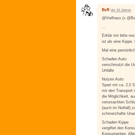
BzR
Vor 19 Jahren
@Vielfrass (« @Bz
...
Erklär mir bitte no
ist als eine Kippe.
Mal eine persönlic
Schaden Auto:
verschmutzt die U
Unfälle
Nutzen Auto:
Spart mir ca. 2,5 
mir den Transport 
die Möglichkeit, 
verursachten Schla
(auch im Notfall) 
schmerzhafte Unan
Schaden Kippe:
vergiftet den Kon
Konsumenten. Alle