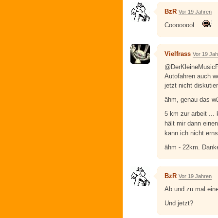
BzR
Vor 19 Jahren
Coooooool...
Vielfrass
Vor 19 Ja
@DerKleineMusicFr
Autofahren auch w
jetzt nicht diskutie
ähm, genau das würd
5 km zur arbeit ...
hält mir dann eine
kann ich nicht er
ähm - 22km. Danke
BzR
Vor 19 Jahren
Ab und zu mal einen
Und jetzt?