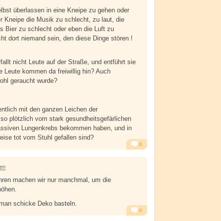
elbst überlassen in eine Kneipe zu gehen oder
r Kneipe die Musik zu schlecht, zu laut, die
as Bier zu schlecht oder eben die Luft zu
cht dort niemand sein, den diese Dinge stören !
fallt nicht Leute auf der Straße, und entführt sie
e Leute kommen da freiwillig hin? Auch
ohl geraucht wurde?
ntlich mit den ganzen Leichen der
 so plötzlich vom stark gesundheitsgefärlichen
assiven Lungenkrebs bekommen haben, und in
eise tot vom Stuhl gefallen sind?
0
Alarm
Antworten
ren
hren machen wir nur manchmal, um die
höhen.
man schicke Deko basteln.
0