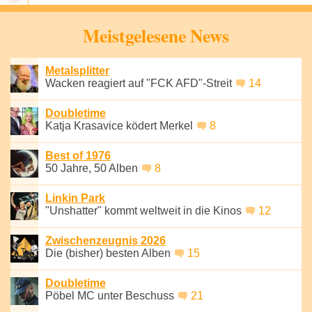
Speichern
Meistgelesene News
Metalsplitter
Wacken reagiert auf "FCK AFD"-Streit
14
Doubletime
Katja Krasavice ködert Merkel
8
Best of 1976
50 Jahre, 50 Alben
8
Linkin Park
"Unshatter" kommt weltweit in die Kinos
12
Zwischenzeugnis 2026
Die (bisher) besten Alben
15
Doubletime
Pöbel MC unter Beschuss
21