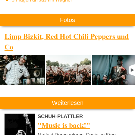
Fotos
Limp Bizkit, Red Hot Chili Peppers und
Co
Weiterlesen
SCHUH-PLATTLER
"Music is back!"
Maifeld Derby returns. Oasis im Kino.