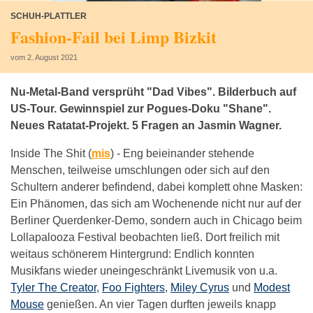
SCHUH-PLATTLER
Fashion-Fail bei Limp Bizkit
vom 2. August 2021
Nu-Metal-Band versprüht "Dad Vibes". Bilderbuch auf
US-Tour. Gewinnspiel zur Pogues-Doku "Shane".
Neues Ratatat-Projekt. 5 Fragen an Jasmin Wagner.
Inside The Shit (
mis
) -
Eng beieinander stehende
Menschen, teilweise umschlungen oder sich auf den
Schultern anderer befindend, dabei komplett ohne Masken:
Ein Phänomen, das sich am Wochenende nicht nur auf der
Berliner Querdenker-Demo, sondern auch in Chicago beim
Lollapalooza Festival beobachten ließ. Dort freilich mit
weitaus schönerem Hintergrund: Endlich konnten
Musikfans wieder uneingeschränkt Livemusik von u.a.
Tyler The Creator
,
Foo Fighters
,
Miley Cyrus
und
Modest
Mouse
genießen. An vier Tagen durften jeweils knapp