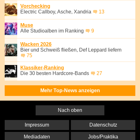
Vorchecking
Electric Callboy, Asche, Xandria
13
Muse
Alle Studioalben im Ranking
9
Wacken 2026
Bier und Schweiß fließen, Def Leppard liefern
75
Klassiker-Ranking
Die 30 besten Hardcore-Bands
27
Mehr Top-News anzeigen
Nach oben
Impressum
Datenschutz
Mediadaten
Jobs/Praktika