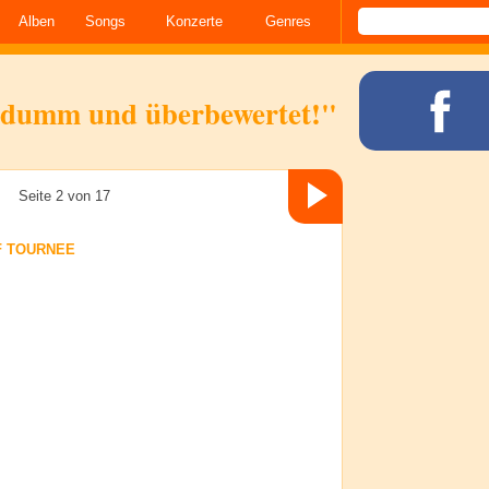
Alben
Songs
Konzerte
Genres
d dumm und überbewertet!"
Seite 2 von 17
F TOURNEE