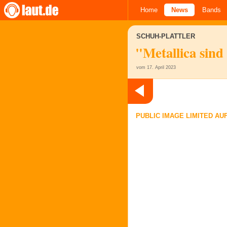
Home
News
Bands
SCHUH-PLATTLER
"Metallica sin
vom 17. April 2023
PUBLIC IMAGE LIMITED AU