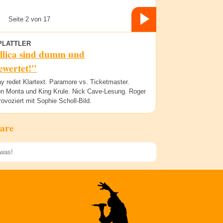
Seite 2 von 17
PLATTLER
llica sind dumm und
ewertet!"
y redet Klartext. Paramore vs. Ticketmaster.
n Monta und King Krule. Nick Cave-Lesung. Roger
ovoziert mit Sophie Scholl-Bild.
are
Speichern