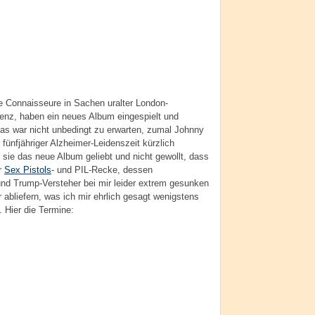
e Connaisseure in Sachen uralter London-
z, haben ein neues Album eingespielt und
s war nicht unbedingt zu erwarten, zumal Johnny
fünfjähriger Alzheimer-Leidenszeit kürzlich
e sie das neue Album geliebt und nicht gewollt, dass
r
Sex Pistols
- und PIL-Recke, dessen
und Trump-Versteher bei mir leider extrem gesunken
or abliefern, was ich mir ehrlich gesagt wenigstens
 Hier die Termine: