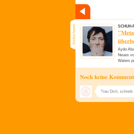
SCHUH-
"Meta
überb
Aydo Aba
Neues vo
Waters pr
Noch keine Komment