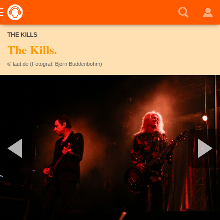
THE KILLS
The Kills.
© laut.de (Fotograf: Björn Buddenbohm)