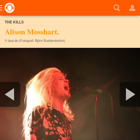
THE KILLS
Alison Mosshart.
© laut.de (Fotograf: Björn Buddenbohm)