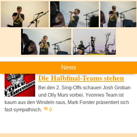
News
THE VOICE OF GERMANY
Die Halbfinal-Teams stehen
Bei den 2. Sing-Offs schauen Josh Groban
und Olly Murs vorbei. Yvonnes Team ist
kaum aus den Windeln raus, Mark Forster präsentiert sich
fast sympathisch.
0