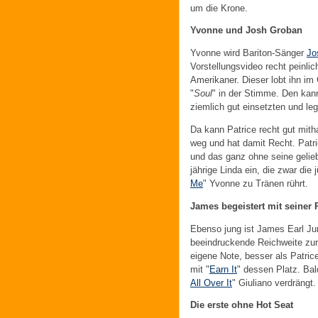
um die Krone.
Yvonne und Josh Groban
Yvonne wird Bariton-Sänger
Jo
Vorstellungsvideo recht peinlic
Amerikaner. Dieser lobt ihn im
"
Soul
" in der Stimme. Den kann
ziemlich gut einsetzten und le
Da kann Patrice recht gut mith
weg und hat damit Recht. Patric
und das ganz ohne seine gelieb
jährige Linda ein, die zwar die 
Me
" Yvonne zu Tränen rührt.
James begeistert mit seiner
Ebenso jung ist James Earl Juni
beeindruckende Reichweite zur S
eigene Note, besser als Patrice 
mit "
Earn It
" dessen Platz. Bald
All Over It
" Giuliano verdrängt.
Die erste ohne Hot Seat