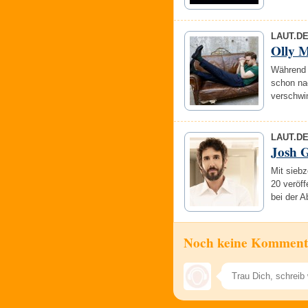
LAUT.D
Olly 
Während 
schon na
verschwin
LAUT.D
Josh 
Mit siebz
20 veröff
bei der A
Noch keine Komment