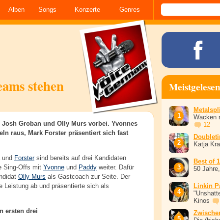
Alben
Songs
Konzerte
Genres
eams stehen
Meistgelese
Metalspli
Wacken r
n Josh Groban und Olly Murs vorbei. Yvonnes
12
n raus, Mark Forster präsentiert sich fast
Doublet
Katja Kr
und
Forster
sind bereits auf drei Kandidaten
Best of 
ie Sing-Offs mit
Yvonne
und
Paddy
weiter. Dafür
50 Jahre
ndidat
Olly Murs
als Gastcoach zur Seite. Der
le Leistung ab und präsentierte sich als
Linkin P
"Unshatte
Kinos
 ersten drei
Zwische