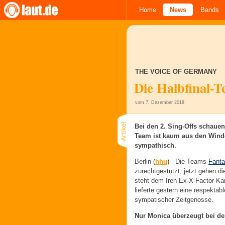
Home
News
Bands
THE VOICE OF GERMANY
Die Halbfinal-T
vom 7. Dezember 2018
Bei den 2. Sing-Offs schaue
Team ist kaum aus den Windel
sympathisch.
Berlin (
hhu
) -
Die Teams
Fanta
zurechtgestutzt, jetzt gehen d
steht dem Iren Ex-X-Factor Ka
lieferte gestern eine respektab
sympatischer Zeitgenosse.
Nur Monica überzeugt bei den