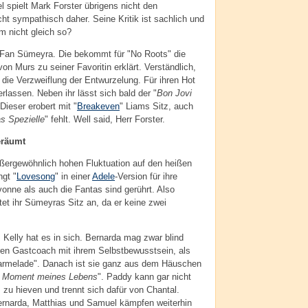
l spielt Mark Forster übrigens nicht den
t sympathisch daher. Seine Kritik ist sachlich und
m nicht gleich so?
-Fan Sümeyra. Die bekommt für "No Roots" die
n Murs zu seiner Favoritin erklärt. Verständlich,
t die Verzweiflung der Entwurzelung. Für ihren Hot
assen. Neben ihr lässt sich bald der "
Bon Jovi
 Dieser erobert mit "
Breakeven
" Liams Sitz, auch
s Spezielle
" fehlt. Well said, Herr Forster.
eräumt
ußergewöhnlich hohen Fluktuation auf den heißen
gt "
Lovesong
" in einer
Adele
-Version für ihre
onne als auch die Fantas sind gerührt. Also
tet ihr Sümeyras Sitz an, da er keine zwei
 Kelly hat es in sich. Bernarda mag zwar blind
hren Gastcoach mit ihrem Selbstbewusstsein, als
Marmelade". Danach ist sie ganz aus dem Häuschen
 Moment meines Lebens
". Paddy kann gar nicht
ls zu hieven und trennt sich dafür von Chantal.
ernarda, Matthias und Samuel kämpfen weiterhin