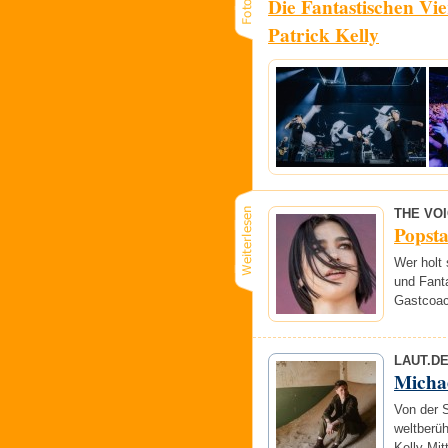
Die Fantastischen Vi
Patrick Kelly
THE VO
Popsta
Wer holt 
und Fant
Gastcoac
LAUT.D
Michae
Von der S
weltberü
Kelly Mit