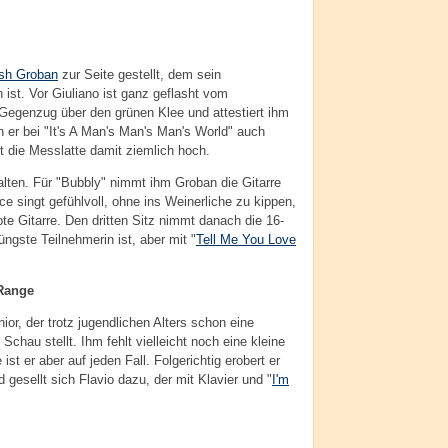
sh Groban
zur Seite gestellt, dem sein
h ist. Vor Giuliano ist ganz geflasht vom
 Gegenzug über den grünen Klee und attestiert ihm
 er bei "It's A Man's Man's Man's World" auch
gt die Messlatte damit ziemlich hoch.
alten. Für "Bubbly" nimmt ihm Groban die Gitarre
e singt gefühlvoll, ohne ins Weinerliche zu kippen,
te Gitarre. Den dritten Sitz nimmt danach die 16-
jüngste Teilnehmerin ist, aber mit "
Tell Me You Love
 Range
or, der trotz jugendlichen Alters schon eine
chau stellt. Ihm fehlt vielleicht noch eine kleine
ist er aber auf jeden Fall. Folgerichtig erobert er
 gesellt sich Flavio dazu, der mit Klavier und "
I'm