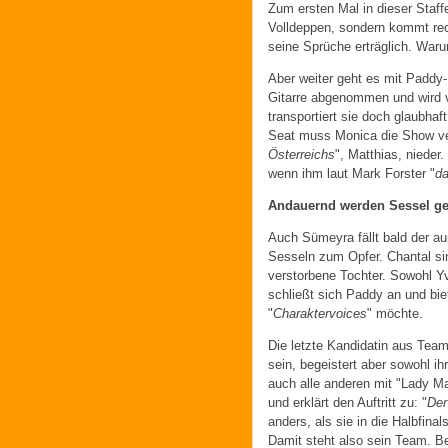
Zum ersten Mal in dieser Staffe
Volldeppen, sondern kommt rech
seine Sprüche erträglich. Waru
Aber weiter geht es mit Paddy
Gitarre abgenommen und wird vo
transportiert sie doch glaubhaf
Seat muss Monica die Show verl
Österreichs
", Matthias, nieder.
wenn ihm laut Mark Forster "
da
Andauernd werden Sessel g
Auch Sümeyra fällt bald der a
Sesseln zum Opfer. Chantal sin
verstorbene Tochter. Sowohl Yv
schließt sich Paddy an und bie
"
Charaktervoices
" möchte.
Die letzte Kandidatin aus Team
sein, begeistert aber sowohl i
auch alle anderen mit "Lady 
und erklärt den Auftritt zu: "
Der
anders, als sie in die Halbfina
Damit steht also sein Team. B