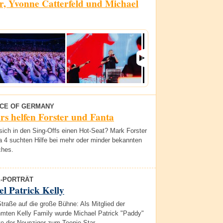
er, Yvonne Catterfeld und Michael
ICE OF GERMANY
rs helfen Forster und Fanta
sich in den Sing-Offs einen Hot-Seat? Mark Forster
a 4 suchten Hilfe bei mehr oder minder bekannten
hes.
E-PORTRÄT
l Patrick Kelly
traße auf die große Bühne: Als Mitglied der
hmten Kelly Family wurde Michael Patrick "Paddy"
te der Neunziger zum Teenie-Star.