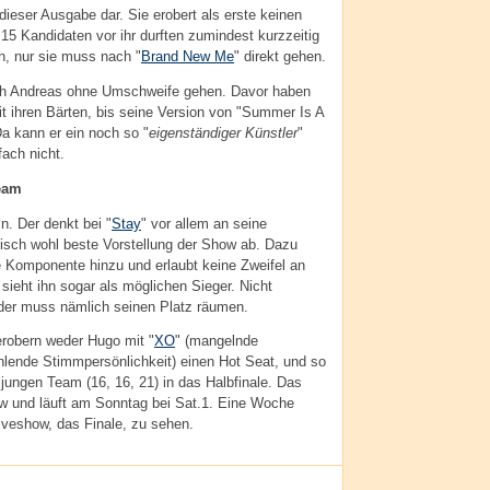
dieser Ausgabe dar. Sie erobert als erste keinen
 15 Kandidaten vor ihr durften zumindest kurzzeitig
, nur sie muss nach "
Brand New Me
" direkt gehen.
ch Andreas ohne Umschweife gehen. Davor haben
t ihren Bärten, bis seine Version von "Summer Is A
Da kann er ein noch so "
eigenständiger Künstler
"
fach nicht.
eam
. Der denkt bei "
Stay
" vor allem an seine
hnisch wohl beste Vorstellung der Show ab. Dazu
e Komponente hinzu und erlaubt keine Zweifel an
eht ihn sogar als möglichen Sieger. Nicht
, der muss nämlich seinen Platz räumen.
robern weder Hugo mit "
XO
" (mangelnde
hlende Stimmpersönlichkeit) einen Hot Seat, und so
ungen Team (16, 16, 21) in das Halbfinale. Das
how und läuft am Sonntag bei Sat.1. Eine Woche
Liveshow, das Finale, zu sehen.