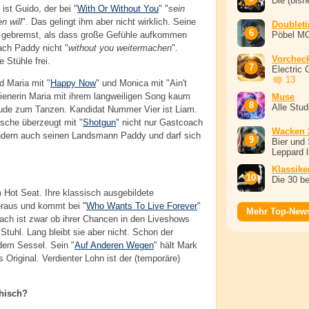
Die (bish
ist Guido, der bei "
With Or Without You
" "
sein
n will
". Das gelingt ihm aber nicht wirklich. Seine
Doublet
Pöbel M
nd gebremst, als dass große Gefühle aufkommen
ch Paddy nicht "
without you weitermachen
".
Vorchec
e Stühle frei.
Electric 
13
 Maria mit "
Happy Now
" und Monica mit "Ain't
enerin Maria mit ihrem langweiligen Song kaum
Muse
Alle Stu
Bude zum Tanzen. Kandidat Nummer Vier ist Liam.
sche überzeugt mit "
Shotgun
" nicht nur Gastcoach
Wacken 
ndern auch seinen Landsmann Paddy und darf sich
Bier und 
Leppard l
Klassike
Die 30 b
 Hot Seat. Ihre klassisch ausgebildete
eraus und kommt bei "
Who Wants To Live Forever
"
Mehr Top-New
Coach ist zwar ob ihrer Chancen in den Liveshows
 Stuhl. Lang bleibt sie aber nicht. Schon der
dem Sessel. Sein "
Auf Anderen Wegen
" hält Mark
s Original. Verdienter Lohn ist der (temporäre)
thisch?