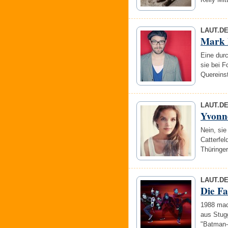
LAUT.D
Mark 
Eine durc
sie bei F
Quereins
LAUT.D
Yvonne
Nein, sie
Catterfe
Thüringe
LAUT.D
Die Fa
1988 mac
aus Stugg
"Batman-F