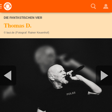
DIE FANTASTISCHEN VIER
Thomas D.
© laut.de (Fotograf: Rainer Keuenhof)