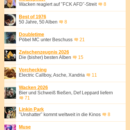
Wacken reagiert auf "FCK AFD"-Streit
8
Best of 1976
50 Jahre, 50 Alben
8
Doubletime
Pöbel MC unter Beschuss
21
Zwischenzeugnis 2026
Die (bisher) besten Alben
15
Vorchecking
Electric Callboy, Asche, Xandria
11
Wacken 2026
Bier und Schweiß fließen, Def Leppard liefern
71
Linkin Park
"Unshatter" kommt weltweit in die Kinos
8
Muse