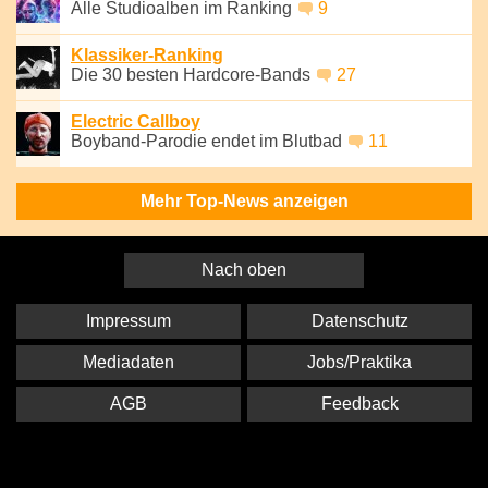
Alle Studioalben im Ranking
9
Klassiker-Ranking
Die 30 besten Hardcore-Bands
27
Electric Callboy
Boyband-Parodie endet im Blutbad
11
Mehr Top-News anzeigen
Nach oben
Impressum
Datenschutz
Mediadaten
Jobs/Praktika
AGB
Feedback