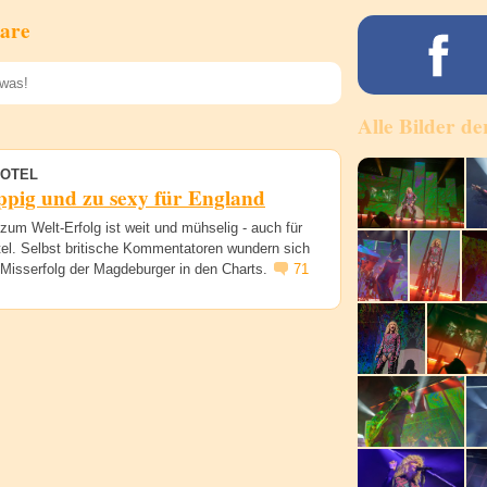
are
Alle Bilder de
Speichern
HOTEL
ppig und zu sexy für England
um Welt-Erfolg ist weit und mühselig - auch für
tel. Selbst britische Kommentatoren wundern sich
 Misserfolg der Magdeburger in den Charts.
71