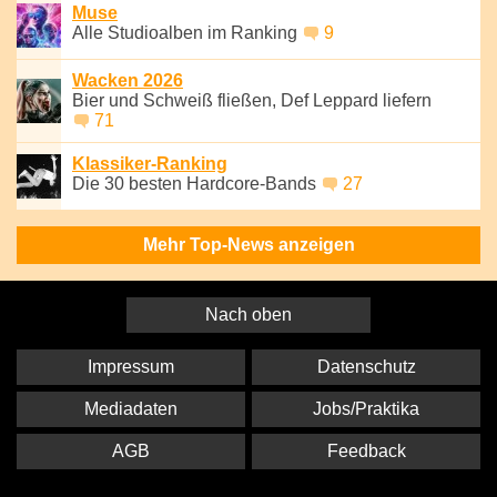
Muse
Alle Studioalben im Ranking
9
Wacken 2026
Bier und Schweiß fließen, Def Leppard liefern
71
Klassiker-Ranking
Die 30 besten Hardcore-Bands
27
Mehr Top-News anzeigen
Nach oben
Impressum
Datenschutz
Mediadaten
Jobs/Praktika
AGB
Feedback