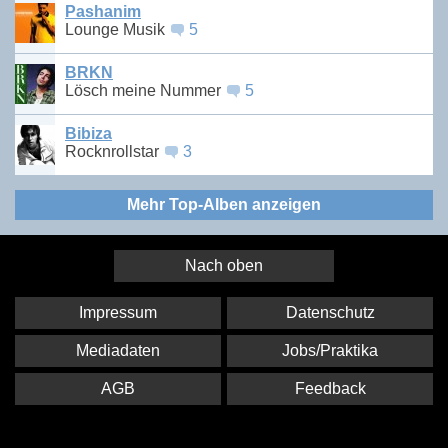
Pashanim
Lounge Musik
5
BRKN
Lösch meine Nummer
5
Bibiza
Rocknrollstar
3
Mehr Top-Alben anzeigen
Nach oben
Impressum
Datenschutz
Mediadaten
Jobs/Praktika
AGB
Feedback