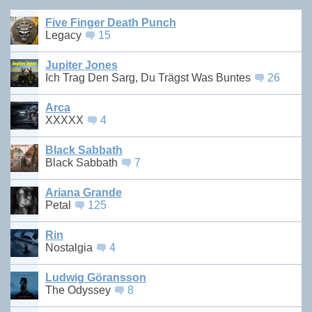
Five Finger Death Punch
Legacy
15
Jupiter Jones
Ich Trag Den Sarg, Du Trägst Was Buntes
26
Arca
XXXXX
4
Black Sabbath
Black Sabbath
7
Ariana Grande
Petal
125
Rin
Nostalgia
4
Ludwig Göransson
The Odyssey
8